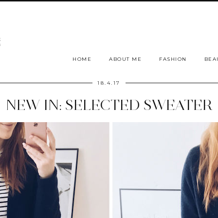
HOME
ABOUT ME
FASHION
BEA
18.4.17
NEW IN: SELECTED SWEATER