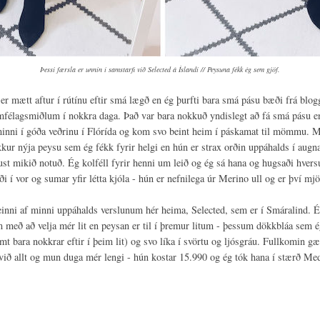
Þessi færsla er unnin í samstarfi við Selected á Íslandi // Peysuna fékk ég sem gjöf.
 er mætt aftur í rútínu eftir smá lægð en ég þurfti bara smá pásu bæði frá blog
mfélagsmiðlum í nokkra daga. Það var bara nokkuð yndislegt að fá smá pásu e
minni í góða veðrinu í Flórída og kom svo beint heim í páskamat til mömmu. M
kur nýja peysu sem ég fékk fyrir helgi en hún er strax orðin uppáhalds í augn
ust mikið notuð. Ég kolféll fyrir henni um leið og ég sá hana og hugsaði hver
ði í vor og sumar yfir létta kjóla - hún er nefnilega úr Merino ull og er því mj
einni af minni uppáhalds verslunum hér heima, Selected, sem er í Smáralind. É
með að velja mér lit en peysan er til í þremur litum - þessum dökkbláa sem é
mt bara nokkrar eftir í þeim lit) og svo líka í svörtu og ljósgráu. Fullkomin 
við allt og mun duga mér lengi - hún kostar 15.990 og ég tók hana í stærð M