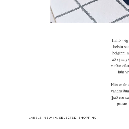
Halló - ég
helstu sa
helginni 
að sýna yk
verður efla
hún yr
Hún er úr 
vandræðum 
(það eru sa
passar 
LABELS:
NEW IN
,
SELECTED
,
SHOPPING