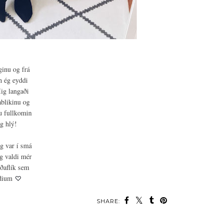
ginu og frá
n ég eyddi
ig langaði
ablikinu og
su fullkomin
ög hlý!
g var í smá
g valdi mér
gæðaflík sem
edium
♡
SHARE: