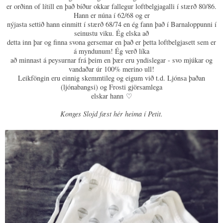
er orðinn of lítill en það bíður okkar fallegur loftbelgjagalli í stærð 80/86.
Hann er núna í 62/68 og er
nýjasta settið hann einmitt í stærð 68/74 en ég fann það í Barnaloppunni í
seinustu viku. Ég elska að
detta inn þar og finna svona gersemar en það er þetta loftbelgjasett sem er
á myndunum! Ég verð líka
að minnast á peysurnar frá þeim en þær eru yndislegar - svo mjúkar og
vandaðar úr 100% merino ull!
Leikföngin eru einnig skemmtileg og eigum við t.d. Ljónsa þaðan
(ljónabangsi) og Frosti gjörsamlega
elskar hann
♡
Konges Slojd fæst hér heima í Petit.