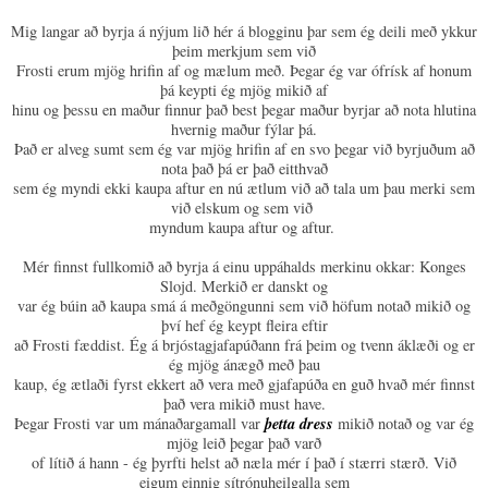
Mig langar að byrja á nýjum lið hér á blogginu þar sem ég deili með ykkur
þeim merkjum sem við
Frosti erum mjög hrifin af og mælum með. Þegar ég var ófrísk af honum
þá keypti ég mjög mikið af
hinu og þessu en maður finnur það best þegar maður byrjar að nota hlutina
hvernig maður fýlar þá.
Það er alveg sumt sem ég var mjög hrifin af en svo þegar við byrjuðum að
nota það þá er það eitthvað
sem ég myndi ekki kaupa aftur en nú ætlum við að tala um þau merki sem
við elskum og sem við
myndum kaupa aftur og aftur.
Mér finnst fullkomið að byrja á einu uppáhalds merkinu okkar: Konges
Slojd. Merkið er danskt og
var ég búin að kaupa smá á meðgöngunni sem við höfum notað mikið og
því hef ég keypt fleira eftir
að Frosti fæddist. Ég á brjóstagjafapúðann frá þeim og tvenn áklæði og er
ég mjög ánægð með þau
kaup, ég ætlaði fyrst ekkert að vera með gjafapúða en guð hvað mér finnst
það vera mikið must have.
þetta dress
Þegar Frosti var um mánaðargamall var
mikið notað og var ég
mjög leið þegar það varð
of lítið á hann - ég þyrfti helst að næla mér í það í stærri stærð. Við
eigum einnig sítrónuheilgalla sem