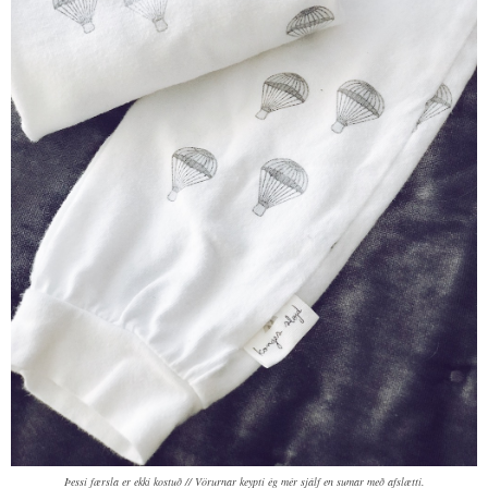
Þessi færsla er ekki kostuð // Vörurnar keypti ég mér sjálf en sumar með afslætti.