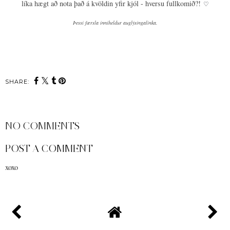
líka hægt að nota það á kvöldin yfir kjól - hversu fullkomið?!
♡
Þessi færsla inniheldur auglýsingalinka.
SHARE:
NO COMMENTS
POST A COMMENT
xoxo