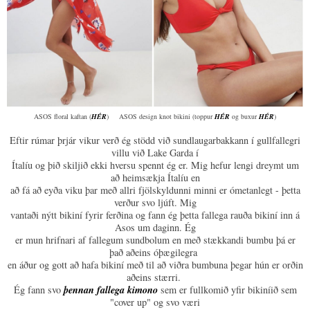
ASOS floral kaftan (
HÉR
) ASOS design knot bikini (toppur
HÉR
og buxur
HÉR
)
Eftir rúmar þrjár vikur verð ég stödd við sundlaugarbakkann í gullfallegri
villu við Lake Garda í
Ítalíu og þið skiljið ekki hversu spennt ég er. Mig hefur lengi dreymt um
að heimsækja Ítalíu en
að fá að eyða viku þar með allri fjölskyldunni minni er ómetanlegt - þetta
verður svo ljúft. Mig
vantaði nýtt bikiní fyrir ferðina og fann ég þetta fallega rauða bikiní inn á
Asos um daginn. Ég
er mun hrifnari af fallegum sundbolum en með stækkandi bumbu þá er
það aðeins óþægilegra
en áður og gott að hafa bikiní með til að viðra bumbuna þegar hún er orðin
aðeins stærri.
þennan fallega kimono
Ég fann svo
sem er fullkomið yfir bikiníið sem
"cover up" og svo væri