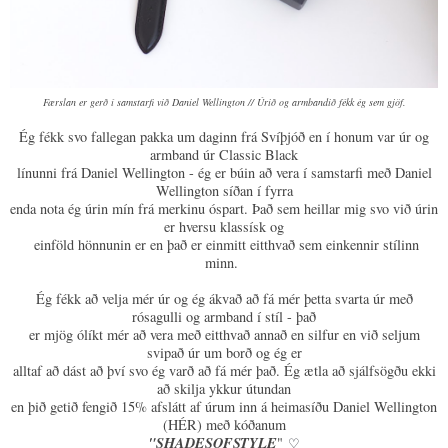
Færslan er gerð í samstarfi við Daniel Wellington // Úrið og armbandið fékk ég sem gjöf.
Ég fékk svo fallegan pakka um daginn frá Svíþjóð en í honum var úr og
armband úr Classic Black
línunni frá Daniel Wellington - ég er búin að vera í samstarfi með Daniel
Wellington síðan í fyrra
enda nota ég úrin mín frá merkinu óspart. Það sem heillar mig svo við úrin
er hversu klassísk og
einföld hönnunin er en það er einmitt eitthvað sem einkennir stílinn
minn.
Ég fékk að velja mér úr og ég ákvað að fá mér þetta svarta úr með
rósagulli og armband í stíl - það
er mjög ólíkt mér að vera með eitthvað annað en silfur en við seljum
svipað úr um borð og ég er
alltaf að dást að því svo ég varð að fá mér það. Ég ætla að sjálfsögðu ekki
að skilja ykkur útundan
en þið getið fengið 15% afslátt af úrum inn á heimasíðu Daniel Wellington
(HÉR) með kóðanum
"SHADESOFSTYLE
"
♡