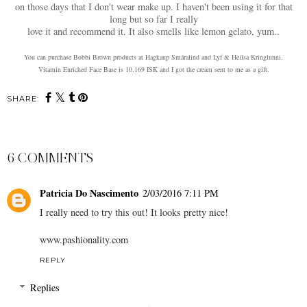
on those days that I don't wear make up. I haven't been using it for that
long but so far I really
love it and recommend it. It also smells like lemon gelato, yum..
You can purchase Bobbi Brown products at Hagkaup Smáralind and Lyf & Heilsa Kringlunni.
Vitamin Enriched Face Base is 10.169 ISK and I got the cream sent to me as a gift.
SHARE:
6 COMMENTS
Patricia Do Nascimento
2/03/2016 7:11 PM
I really need to try this out! It looks pretty nice!
www.pashionality.com
REPLY
Replies