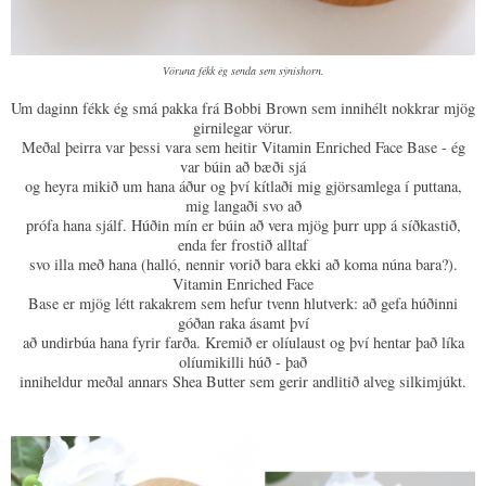
Vöruna fékk ég senda sem sýnishorn.
Um daginn fékk ég smá pakka frá Bobbi Brown sem innihélt nokkrar mjög
girnilegar vörur.
Meðal þeirra var þessi vara sem heitir Vitamin Enriched Face Base - ég
var búin að bæði sjá
og heyra mikið um hana áður og því kítlaði mig gjörsamlega í puttana,
mig langaði svo að
prófa hana sjálf. Húðin mín er búin að vera mjög þurr upp á síðkastið,
enda fer frostið alltaf
svo illa með hana (halló, nennir vorið bara ekki að koma núna bara?).
Vitamin Enriched Face
Base er mjög létt rakakrem sem hefur tvenn hlutverk: að gefa húðinni
góðan raka ásamt því
að undirbúa hana fyrir farða. Kremið er olíulaust og því hentar það líka
olíumikilli húð - það
inniheldur meðal annars Shea Butter sem gerir andlitið alveg silkimjúkt.