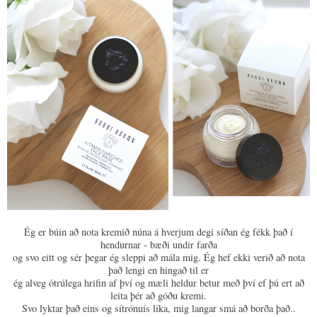
Ég er búin að nota kremið núna á hverjum degi síðan ég fékk það í
hendurnar - bæði undir farða
og svo eitt og sér þegar ég sleppi að mála mig. Ég hef ekki verið að nota
það lengi en hingað til er
ég alveg ótrúlega hrifin af því og mæli heldur betur með því ef þú ert að
leita þér að góðu kremi.
Svo lyktar það eins og sítrónuís líka, mig langar smá að borða það..