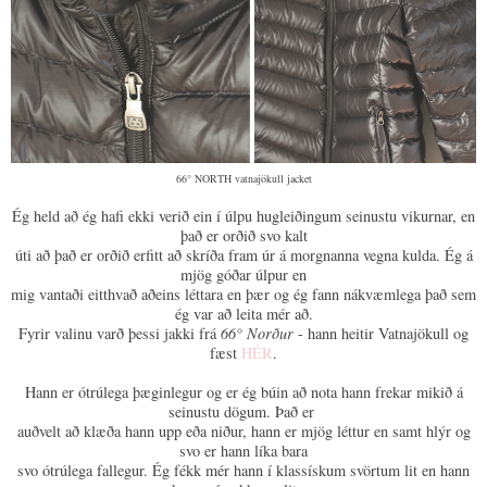
66° NORTH vatnajökull jacket
Ég held að ég hafi ekki verið ein í úlpu hugleiðingum seinustu vikurnar, en
það er orðið svo kalt
úti að það er orðið erfitt að skríða fram úr á morgnanna vegna kulda. Ég á
mjög góðar úlpur en
mig vantaði eitthvað aðeins léttara en þær og ég fann nákvæmlega það sem
ég var að leita mér að.
Fyrir valinu varð þessi jakki frá
66° Norður
- hann heitir Vatnajökull og
fæst
HÉR
.
Hann er ótrúlega þæginlegur og er ég búin að nota hann frekar mikið á
seinustu dögum. Það er
auðvelt að klæða hann upp eða niður, hann er mjög léttur en samt hlýr og
svo er hann líka bara
svo ótrúlega fallegur. Ég fékk mér hann í klassískum svörtum lit en hann