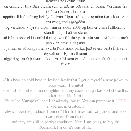
kemur í nokkrum litum
og einnig er til síðari útgáfa sem er aðeins öðruvísi en þessi. Vörurnar frá
66° Norður eru í miklu
uppáhaldi hjá mér og hef ég átt tvær úlpur frá þeim og núna tvo jakka. Þær
eru mjög endingargóðar
og vandaðar - fyrsta úlpan mín er síðan 2008 og hún er enn í fullkomnu
standi í dag. Það versta er
að hún passar ekki ennþá á mig svo að litla systir mín var ansi heppin með
það - en næst á dagskrá
hjá mér er að kaupa mér svarta Þórsmörk parka, það er ein besta flík sem
ég veit um. Ég mæli samt
algjörlega með þessum jakka fyrir þá sem eru að leita sér að aðeins léttari
flík x
// It's been so cold here in Iceland lately that I got a myself a new jacket to
keep warm. I wanted
one that is a little bit more lighter than my coats and parkas so I chose this
jacket from 66° North.
It's called Vatnajökull and I absolutely love it. You can purchase it
HERE
if you are interested. I
always love the products from 66° North, I have had two parkas and now
two jackets from them
and they are still in perfect condition. Next I am going to buy the
Þórsmörk Parka, it's one of the