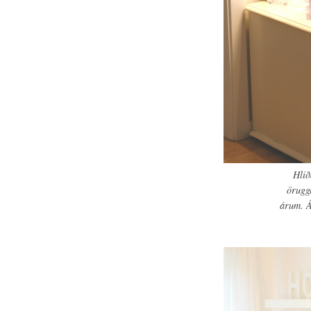
Hlið
öruggl
árum. Á