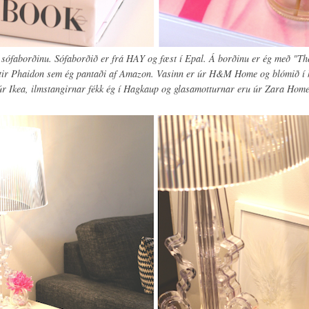
á sófaborðinu. Sófaborðið er frá HAY og fæst í Epal. Á borðinu er ég með "T
tir Phaidon sem ég pantaði af Amazon. Vasinn er úr H&M Home og blómið í
úr Ikea, ilmstangirnar fékk ég í Hagkaup og glasamotturnar eru úr Zara Home