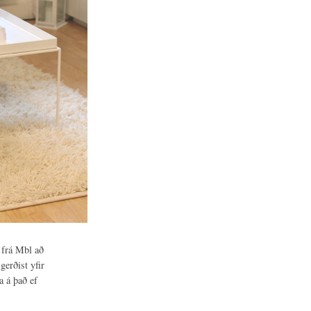
 frá Mbl að
gerðist yfir
a á það ef