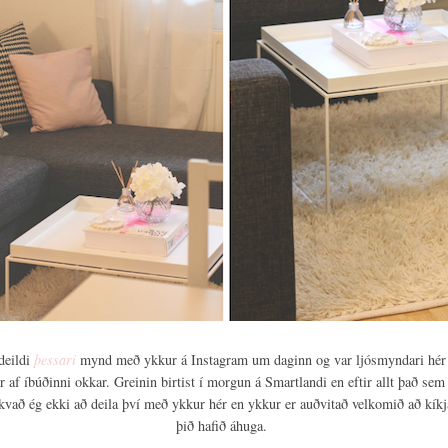
deildi
þessari
mynd með ykkur á Instagram um daginn og var ljósmyndari hér
 af íbúðinni okkar. Greinin birtist í morgun á Smartlandi en eftir allt það sem 
kvað ég ekki að deila því með ykkur hér en ykkur er auðvitað velkomið að kíkj
þið hafið áhuga.