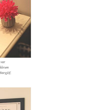
g var
nokkrum
targjöf,