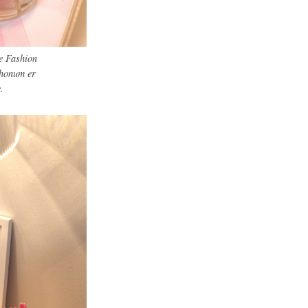
he Fashion
 honum er
.