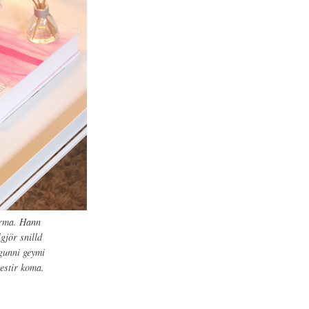
orma. Hann
gjör snilld
ngunni geymi
gestir koma.