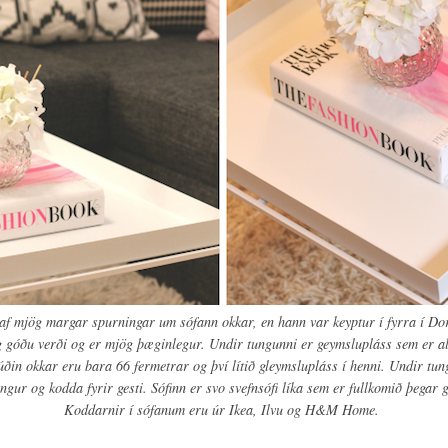
taf mjög margar spurningar um sófann okkar, en hann var keyptur í fyrra í D
 góðu verði og er mjög þæginlegur. Undir tungunni er geymslupláss sem er al
ðin okkar eru bara 66 fermetrar og því lítið gleymslupláss í henni. Undir tu
gur og kodda fyrir gesti. Sófinn er svo svefnsófi líka sem er fullkomið þegar 
Koddarnir í sófanum eru úr Ikea, Ilvu og H&M Home.