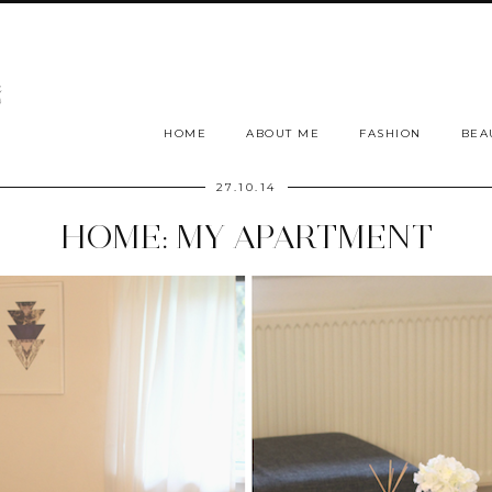
HOME
ABOUT ME
FASHION
BEA
27.10.14
HOME: MY APARTMENT