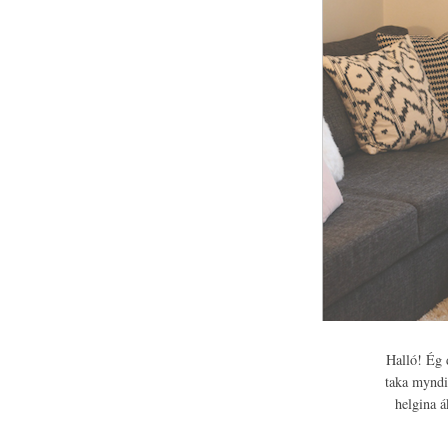
Halló! Ég 
taka myndir
helgina á