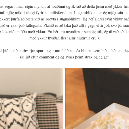
ns vegar mínar eigin myndir af íbúðinni og ákvað að deila þeim með ykkur h
ltaf mjög mikill áhugi fyrir heimilisfærslum. Í augnablikinu er ég mjög sátt m
 ekkert þurfa að bæta við né breyta í augnablikinu. Ég hef aldrei sýnt ykkur ba
það er ekki það fallegasta. Planið er að taka það allt í gegn eftir jól, svo þá mu
og lokaniðurstöðu með ykkur. En hér eru myndirnar sem ég tók, ég ákvað að dei
með ykkur hvaðan flest allir hlutirnir eru x
f þið hafið eitthverjar spurningar um íbúðina eða hlutina sem þið sjáið, endile
skiljið eftir comment og ég svara þeim strax og ég get.