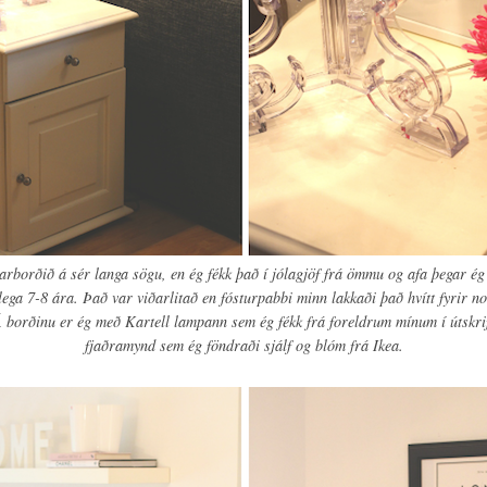
arborðið á sér langa sögu, en ég fékk það í jólagjöf frá ömmu og afa þegar é
ega 7-8 ára. Það var viðarlitað en fósturpabbi minn lakkaði það hvítt fyrir 
 borðinu er ég með Kartell lampann sem ég fékk frá foreldrum mínum í útskrif
fjaðramynd sem ég föndraði sjálf og blóm frá Ikea.