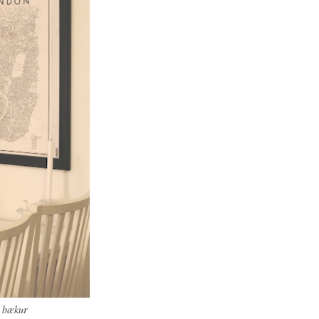
r bækur