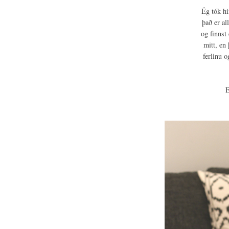
Ég tók hi
það er al
og finnst
mitt, en 
ferlinu 
E