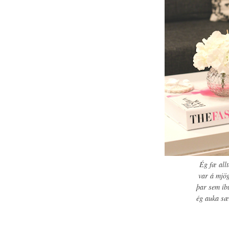
Ég fæ all
var á mjög
þar sem íbú
ég auka sæn