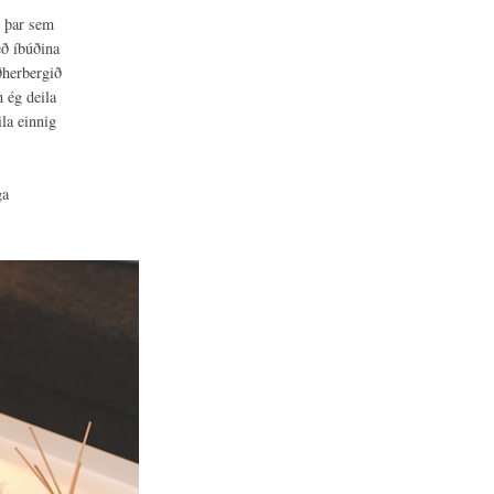
ér þar sem
eð íbúðina
ðherbergið
n ég deila
la einnig
ga