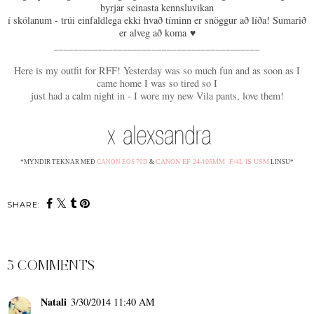
byrjar seinasta kennsluvikan
í skólanum - trúi einfaldlega ekki hvað tíminn er snöggur að líða! Sumarið
er alveg að koma
♥
__________________________________________
Here is my outfit for RFF! Yesterday was so much fun and as soon as I
came home I was so tired so I
just had a calm night in - I wore my new Vila pants, love them!
CANON EF 24-105MM F/4L IS USM
*MYNDIR TEKNAR MEÐ
CANON EOS 70D
&
LINSU
*
SHARE:
5 COMMENTS
Natali
3/30/2014 11:40 AM