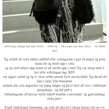
ASOS fuzzy cardigan (buy them
HERE
) ASOS top VILA pants (buy them
HERE
) GS SKÓR
shoes
Ég ætlaði að sýna ykkur outfitið eftir sýningarnar í gær en þegar ég kom
heim fór ég beint upp í sófa
og ég stóð ekkert upp nema til að skríða upp í rúm! Ég var alveg búin á
því eftir æðislegan dag, RFF
var algjör snilld og ég er strax orðin spennt fyrir næstu hátíð. Ég ákvað að
fara í nýju Vila buxunum
mínum þar sem dagurinn var mjög langur og þá er best að vera í eitthverju
þæginlegu - ég hef það á
tilfinningunni að þessar verða mikið notaðar á næstunni, ég gjörsamlega
elska þær!
Eigið yndislegan Sunnudag, ég ætla að taka því rólega heima við og svo