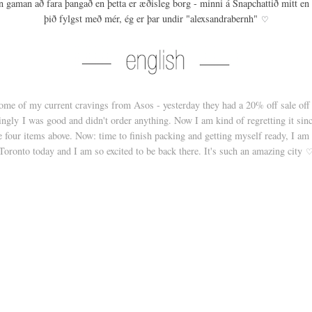
afn gaman að fara þangað en þetta er æðisleg borg - minni á Snapchattið mitt en 
þið fylgst með mér, ég er þar undir "alexsandrabernh"
♡
ome of my current cravings from Asos - yesterday they had a 20% off sale off
ingly I was good and didn't order anything. Now I am kind of regretting it sinc
 four items above. Now: time to finish packing and getting myself ready, I am
Toronto today and I am so excited to be back there. It's such an amazing city
YOU MAY ALSO ENJOY:
T //
ASOS WISHLIST //
ASOS WISHLIST //
ASOS WISHLIST //
A
WEEK 35
WEEK 44
WEEK 44