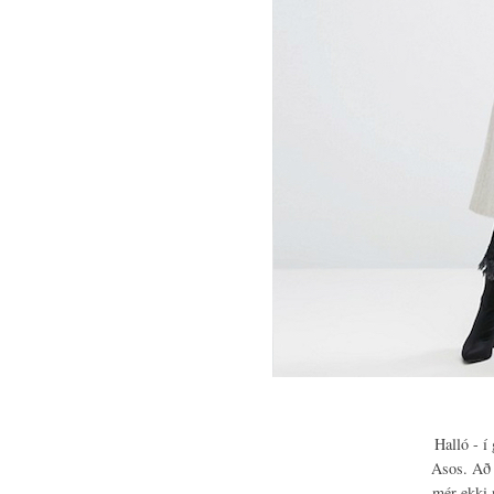
Halló - í
Asos. Að s
mér ekki 