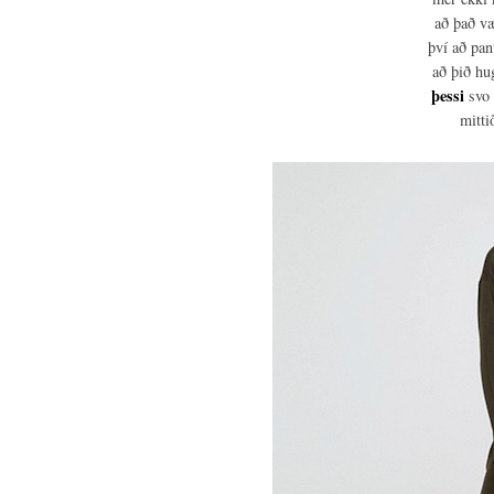
að það væ
því að pan
að þið hu
þessi
svo 
mitti