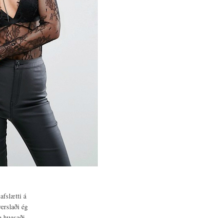
afslætti á
verslaði ég
ég hugsaði