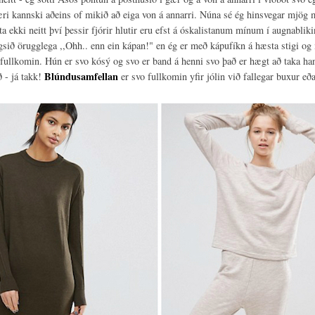
ri kannski aðeins of mikið að eiga von á annarri. Núna sé ég hinsvegar mjög m
ta ekki neitt því þessir fjórir hlutir eru efst á óskalistanum mínum í augnabliki
gsið örugglega ,,Ohh.. enn ein kápan!" en ég er með kápufíkn á hæsta stigi og 
fullkomin. Hún er svo kósý og svo er band á henni svo það er hægt að taka ha
Blúndusamfellan
ð - já takk!
er svo fullkomin yfir jólin við fallegar buxur eða