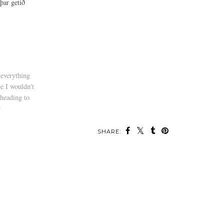
þar getið
 everything
e I wouldn't
 heading to
♡
SHARE:
SOS // THE BEST
PYJAMAS