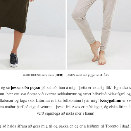
WAREHOUSE midi dress (
HÉR
) ASOS sweat and jogger set (
HÉR
)
þessa síðu peysu
 ég sé
þá kallaði hún á mig - þetta er ekta ég flík! Ég elska 
inn, þær eru svo flottar við svartar sokkabuxur og svört háhæluð öklastígvél og
Kósýgallinn
llabuxur og lága skó. Liturinn er líka fullkominn fyrir mig!
er sv
em maður þarf að eiga á veturna - þessi frá Asos er æðislegur, ég elska litinn
verð eiginlega að næla mér í hann!
 að halda áfram að gera mig til og pakka en ég er á leiðinni til Toronto í dag!