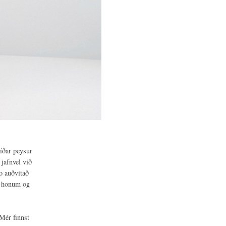
síðar peysur
 jafnvel við
o auðvitað
 á honum og
 Mér finnst