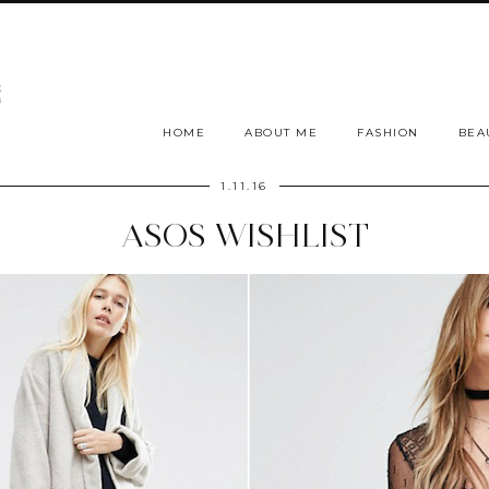
HOME
ABOUT ME
FASHION
BEA
1.11.16
ASOS WISHLIST