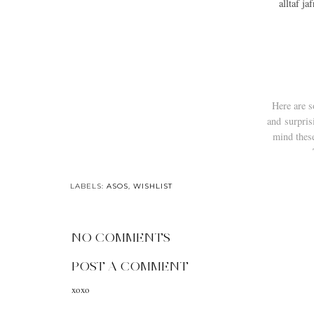
alltaf j
Here are s
and surpris
mind these
ASOS WISHLIS
WEEK 34
LABELS:
ASOS
,
WISHLIST