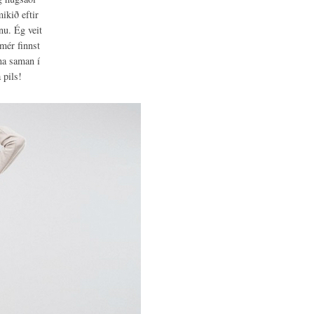
ikið eftir
nu. Ég veit
mér finnst
na saman í
 pils!