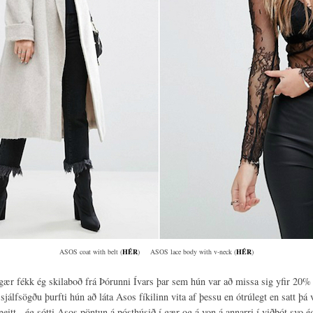
ASOS coat with belt (
HÉR
) ASOS lace body with v-neck (
HÉR
)
 gær fékk ég skilaboð frá Þórunni Ívars þar sem hún var að missa sig yfir 20% 
jálfsögðu þurfti hún að láta Asos fíkilinn vita af þessu en ótrúlegt en satt þá 
neitt - ég sótti Asos pöntun á pósthúsið í gær og á von á annarri í viðbót svo 