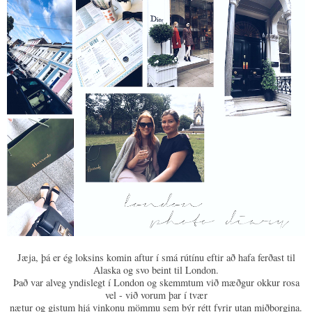
Jæja, þá er ég loksins komin aftur í smá rútínu eftir að hafa ferðast til
Alaska og svo beint til London.
Það var alveg yndislegt í London og skemmtum við mæðgur okkur rosa
vel - við vorum þar í tvær
nætur og gistum hjá vinkonu mömmu sem býr rétt fyrir utan miðborgina.