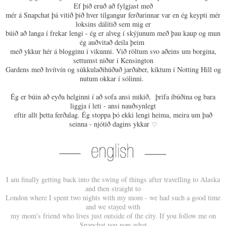
Ef þið eruð að fylgjast með
mér á Snapchat þá vitið þið hver tilgangur ferðarinnar var en ég keypti mér
loksins dálítið sem mig er
búið að langa í frekar lengi - ég er alveg í skýjunum með þau kaup og mun
ég auðvitað deila þeim
með ykkur hér á blogginu í vikunni. Við röltum svo aðeins um borgina,
settumst niður í Kensington
Gardens með hvítvín og súkkulaðihúðuð jarðaber, kíktum í Notting Hill og
nutum okkar í sólinni.
Ég er búin að eyða helginni í að sofa ansi mikið, þrífa íbúðina og bara
liggja í leti - ansi nauðsynlegt
eftir allt þetta ferðalag. Ég stoppa þó ekki lengi heima, meira um það
seinna - njótið dagins ykkar
♡
I am finally getting back into the swing of things after travelling to Alaska
and then straight to
London where I spent two nights with my mom - we had such a good time
and we stayed with
my mom's friend who lives just outside of the city. If you follow me on
Snapchat you now what