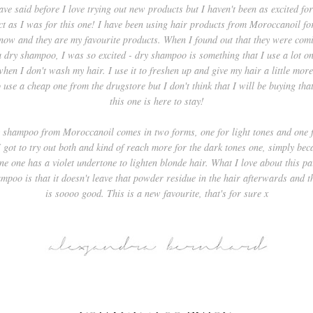
ave said before I love trying out new products but I haven't been as excited fo
t as I was for this one! I have been using hair products from Moroccanoil fo
now and they are my favourite products. When I found out that they were com
a dry shampoo, I was so excited - dry shampoo is something that I use a lot on
hen I don't wash my hair. I use it to freshen up and give my hair a little more 
 use a cheap one from the drugstore but I don't think that I will be buying tha
this one is here to stay!
 shampoo from Moroccanoil comes in two forms, one for light tones and one 
I got to try out both and kind of reach more for the dark tones one, simply bec
one one has a violet undertone to lighten blonde hair. What I love about this pa
mpoo is that it doesn't leave that powder residue in the hair afterwards and t
is soooo good. This is a new favourite, that's for sure x