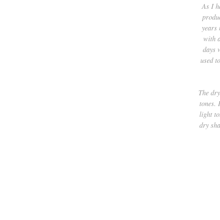
As I h
produc
years 
with 
days w
used to
The dry
tones. 
light t
dry sha