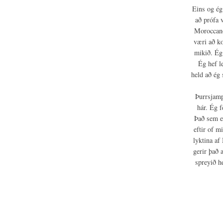
Eins og ég
að prófa 
Moroccanoi
væri að k
mikið. Ég
Ég hef l
held að ég 
Þurrsjamp
hár. Ég 
Það sem er
eftir of m
lyktina af
gerir það 
spreyið h