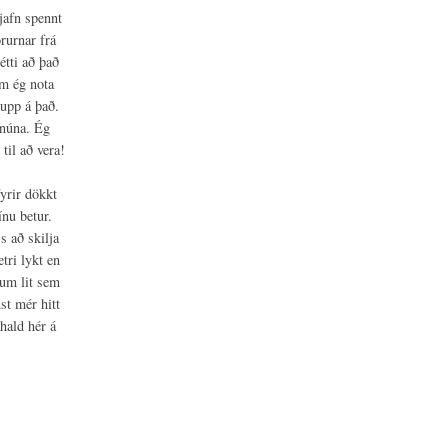
jafn spennt
rurnar frá
étti að það
em ég nota
upp á það.
 núna. Ég
til að vera!
yrir dökkt
nu betur.
s að skilja
tri lykt en
áum lit sem
st mér hitt
hald hér á