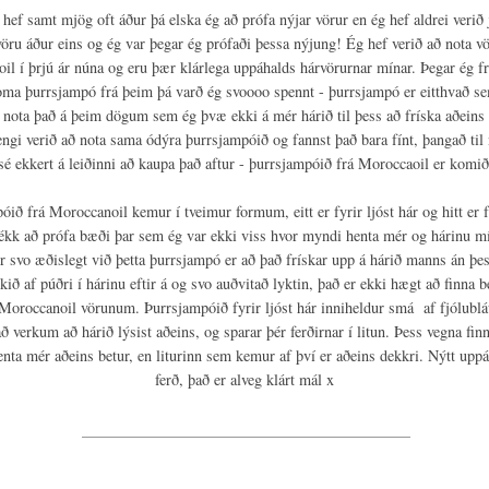
 hef samt mjög oft áður þá elska ég að prófa nýjar vörur en ég hef aldrei verið 
vöru áður eins og ég var þegar ég prófaði þessa nýjung! Ég hef verið að nota vö
l í þrjú ár núna og eru þær klárlega uppáhalds hárvörurnar mínar. Þegar ég fr
oma þurrsjampó frá þeim þá varð ég svoooo spennt - þurrsjampó er eitthvað s
 nota það á þeim dögum sem ég þvæ ekki á mér hárið til þess að fríska aðeins 
engi verið að nota sama ódýra þurrsjampóið og fannst það bara fínt, þangað til
sé ekkert á leiðinni að kaupa það aftur - þurrsjampóið frá Moroccaoil er komið 
óið frá Moroccanoil kemur í tveimur formum, eitt er fyrir ljóst hár og hitt er f
fékk að prófa bæði þar sem ég var ekki viss hvor myndi henta mér og hárinu mí
 svo æðislegt við þetta þurrsjampó er að það frískar upp á hárið manns án þes
ikið af púðri í hárinu eftir á og svo auðvitað lyktin, það er ekki hægt að finna be
 Moroccanoil vörunum. Þurrsjampóið fyrir ljóst hár inniheldur smá af fjólubl
að verkum að hárið lýsist aðeins, og sparar þér ferðirnar í litun. Þess vegna finn
enta mér aðeins betur, en liturinn sem kemur af því er aðeins dekkri. Nýtt uppá
ferð, það er alveg klárt mál x
___________________________________________