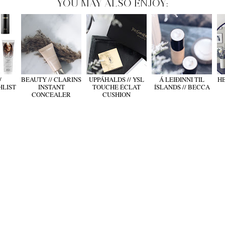
YOU MAY ALSO ENJOY:
/
BEAUTY // CLARINS
UPPÁHALDS // YSL
Á LEIÐINNI TIL
H
HLIST
INSTANT
TOUCHE ÉCLAT
ÍSLANDS // BECCA
CONCEALER
CUSHION