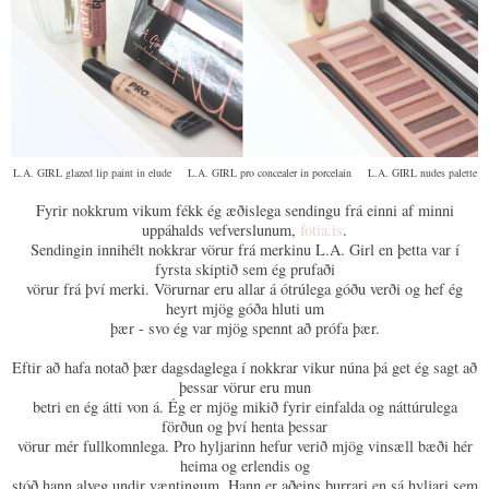
L.A. GIRL glazed lip paint in elude L.A. GIRL pro concealer in porcelain L.A. GIRL nudes palette
Fyrir nokkrum vikum fékk ég æðislega sendingu frá einni af minni
uppáhalds vefverslunum,
fotia.is
.
Sendingin innihélt nokkrar vörur frá merkinu L.A. Girl en þetta var í
fyrsta skiptið sem ég prufaði
vörur frá því merki. Vörurnar eru allar á ótrúlega góðu verði og hef ég
heyrt mjög góða hluti um
þær - svo ég var mjög spennt að prófa þær.
Eftir að hafa notað þær dagsdaglega í nokkrar vikur núna þá get ég sagt að
þessar vörur eru mun
betri en ég átti von á. Ég er mjög mikið fyrir einfalda og náttúrulega
förðun og því henta þessar
vörur mér fullkomnlega. Pro hyljarinn hefur verið mjög vinsæll bæði hér
heima og erlendis og
stóð hann alveg undir væntingum. Hann er aðeins þurrari en sá hyljari sem