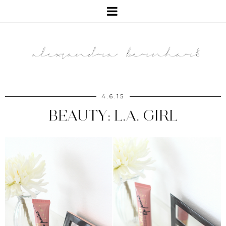
4.6.15
BEAUTY: L.A. GIRL