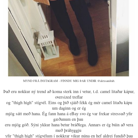
MYND FRÁ INSTAGRAM - FINNDU MIG ÞAR UNDIR @alexsandrab.
Það eru nokkur ný trend að koma sterk inn í vetur, t.d. camel litaðar kápur,
oversized treflar
og "thigh high" stígvél. Eins og þið sjáið fékk ég mér camel litaða kápu
um daginn og er ég
mjög sátt með hana. Ég fann hana á eBay svo ég var frekar stressuð yfir
gæðunum en þau
eru mjög góð. Sýni ykkur hana betur bráðlega. Annars er ég búin að vera
með þráhyggju
yfir "thigh high" stígvélum í nokkrar vikur núna en hef aldrei fundið þau