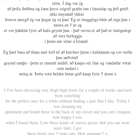
réttu. Í dag var ég
að þrífa íbúðina og fann þessi stígvél grafin inn í fataskáp og þið getið
ekki ímyndað ykkur
hversu ánægð ég var þegar ég sá þau! Ég er örugglega búin að eiga þau í
meira en 5 ár og
er svo þakklát fyrir að hafa geymt þau - það versta er að það er ómögulegt
að vera berleggja
í þeim um vetur á Íslandi.
Ég þarf bara að finna mér leið til að klæðast þeim í kuldanum og svo verða
þau auðvitað
geymd ennþá - þetta er einmitt málið, að kaupa sér fáar og vandaðar vörur
sem endast í
mörg ár. Þetta voru heldur betur góð kaup fyrir 5 árum x
// I've been obsessing over thigh high boots for a couple of weeks and have
been searching
for the perfect ones for a while without finding a pair that I like. Today I
was cleaning my
apartment and found these in the back of my closet and you can't imagine
how happy I was
when I found them. Love these kinds of classic pieces that you can wear
years later, I got
these boots over 5 years ago. How amazing?! x