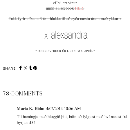
ef þú ert vinur
minn á Facebook
HÉR
.
Takk fyrir síðustu 3 ár - hlakka til að eyða næstu árum með ykkur x
* DREGIÐ VERÐUR ÚR LEIKNUM 8. APRÍL *
SHARE:
78 COMMENTS
María K. Hólm
4/02/2014 10:56 AM
Til hamingju með bloggið þitt, búin að fylgjast með því nanast frá
byrjun :D !