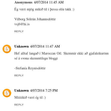
Anonymous
4/07/2014 11:45 AM
Ég væri mjög mikið til í þessa olíu takk :)
Vilborg Sólrún Jóhannsdóttir
vsj6@hi.is
REPLY
Unknown
4/07/2014 11:47 AM
Hef alltaf langað í Maroccan Oil. Skemmir ekki að gjafaleikurinn
sé á svona skemmtilegu bloggi
-Stefanía Reynisdóttir
REPLY
Unknown
4/07/2014 7:25 PM
Miiiiikið væri ég til :)
REPLY