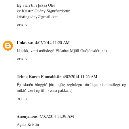
Ég væri til í þessa Olíu
kv Kristín Guðný Sigurðardóttir
kristingudny@gmail.com
REPLY
Unknown
4/02/2014 11:20 AM
Já takk, væri æðislegt! Elísabet Mjöll Guðjónsdóttir :)
REPLY
Telma Karen Finnsdóttir
4/02/2014 11:26 AM
Ég skoða bloggið þitt mjög reglulega. ótrúlega skemmtilegt og
mikið væri ég til í svona pakka. :)
REPLY
Anonymous
4/02/2014 11:39 AM
Agata Kristín