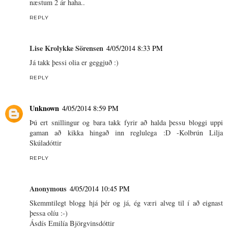
næstum 2 ár haha..
REPLY
Lise Krolykke Sörensen
4/05/2014 8:33 PM
Já takk þessi olia er geggjuð :)
REPLY
Unknown
4/05/2014 8:59 PM
Þú ert snillingur og bara takk fyrir að halda þessu bloggi uppi
gaman að kikka hingað inn reglulega :D -Kolbrún Lilja
Skúladóttir
REPLY
Anonymous
4/05/2014 10:45 PM
Skemmtilegt blogg hjá þér og já, ég væri alveg til í að eignast
þessa olíu :-)
Ásdís Emilía Björgvinsdóttir