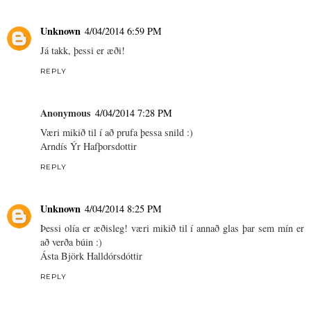
Unknown
4/04/2014 6:59 PM
Já takk, þessi er æði!
REPLY
Anonymous
4/04/2014 7:28 PM
Væri mikið til í að prufa þessa snild :)
Arndís Ýr Hafþorsdottir
REPLY
Unknown
4/04/2014 8:25 PM
Þessi olía er æðisleg! væri mikið til í annað glas þar sem mín er
að verða búin :)
Ásta Björk Halldórsdóttir
REPLY