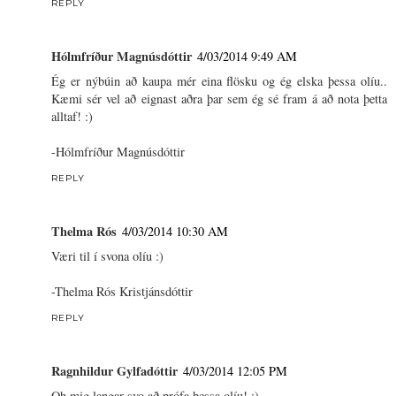
REPLY
Hólmfríður Magnúsdóttir
4/03/2014 9:49 AM
Ég er nýbúin að kaupa mér eina flösku og ég elska þessa olíu..
Kæmi sér vel að eignast aðra þar sem ég sé fram á að nota þetta
alltaf! :)
-Hólmfríður Magnúsdóttir
REPLY
Thelma Rós
4/03/2014 10:30 AM
Væri til í svona olíu :)
-Thelma Rós Kristjánsdóttir
REPLY
Ragnhildur Gylfadóttir
4/03/2014 12:05 PM
Oh mig langar svo að prófa þessa olíu! :)