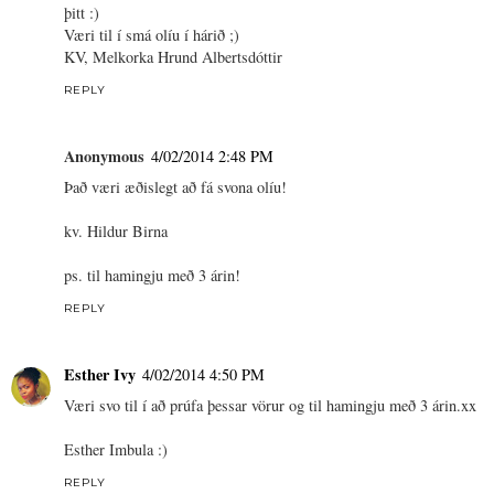
þitt :)
Væri til í smá olíu í hárið ;)
KV, Melkorka Hrund Albertsdóttir
REPLY
Anonymous
4/02/2014 2:48 PM
Það væri æðislegt að fá svona olíu!
kv. Hildur Birna
ps. til hamingju með 3 árin!
REPLY
Esther Ivy
4/02/2014 4:50 PM
Væri svo til í að prúfa þessar vörur og til hamingju með 3 árin.xx
Esther Imbula :)
REPLY