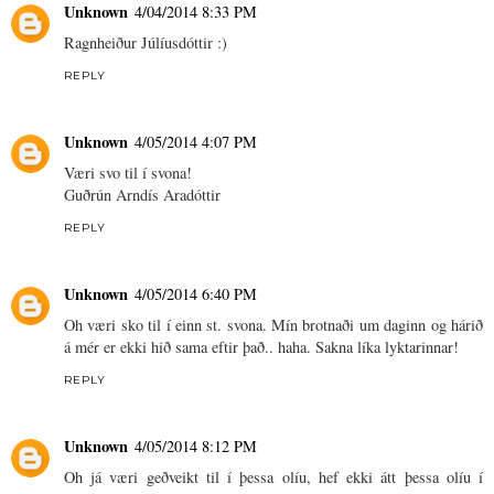
Unknown
4/04/2014 8:33 PM
Ragnheiður Júlíusdóttir :)
REPLY
Unknown
4/05/2014 4:07 PM
Væri svo til í svona!
Guðrún Arndís Aradóttir
REPLY
Unknown
4/05/2014 6:40 PM
Oh væri sko til í einn st. svona. Mín brotnaði um daginn og hárið
á mér er ekki hið sama eftir það.. haha. Sakna líka lyktarinnar!
REPLY
Unknown
4/05/2014 8:12 PM
Oh já væri geðveikt til í þessa olíu, hef ekki átt þessa olíu í