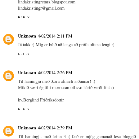
lindakristingretars.blogspot.com
lindakristingr@gmail.com
REPLY
Unknown
4/02/2014 2:11 PM
Já takk :) Mig er búið að langa að prófa olíuna lengi :)
REPLY
Unknown
4/02/2014 2:26 PM
Til hamingju með 3.ára afmæli síðunnar! :)
Mikið væri ég til í moroccan oil svo hárið verði fínt :)
kv.Berglind Friðriksdóttir
REPLY
Unknown
4/02/2014 2:39 PM
Til hamingju með árinn 3 :) Það er mjög gamanað lesa bloggið