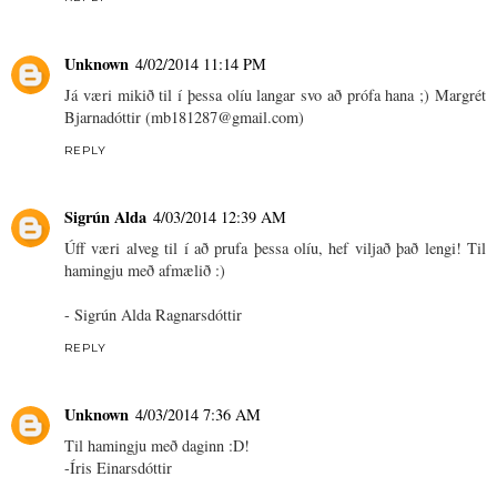
Unknown
4/02/2014 11:14 PM
Já væri mikið til í þessa olíu langar svo að prófa hana ;) Margrét
Bjarnadóttir (mb181287@gmail.com)
REPLY
Sigrún Alda
4/03/2014 12:39 AM
Úff væri alveg til í að prufa þessa olíu, hef viljað það lengi! Til
hamingju með afmælið :)
- Sigrún Alda Ragnarsdóttir
REPLY
Unknown
4/03/2014 7:36 AM
Til hamingju með daginn :D!
-Íris Einarsdóttir