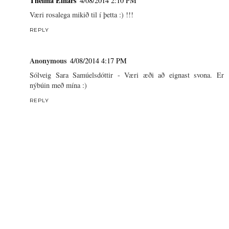
Thelma Einars
4/08/2014 2:10 PM
Væri rosalega mikið til í þetta :) !!!
REPLY
Anonymous
4/08/2014 4:17 PM
Sólveig Sara Samúelsdóttir - Væri æði að eignast svona. Er
nýbúin með mína :)
REPLY