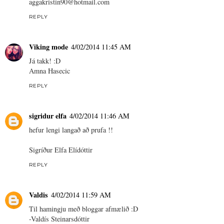
aggakristin90@hotmail.com
REPLY
Viking mode
4/02/2014 11:45 AM
Já takk! :D
Amna Hasecic
REPLY
sigridur elfa
4/02/2014 11:46 AM
hefur lengi langað að prufa !!
Sigríður Elfa Elídóttir
REPLY
Valdis
4/02/2014 11:59 AM
Til hamingju með bloggar afmælið :D
-Valdís Steinarsdóttir