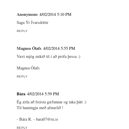
Anonymous
4/02/2014 5:10 PM
Saga Ýr Ívarsdóttir
REPLY
Magnea Ólafs
4/02/2014 5:55 PM
Væri mjög mikið til í að prófa þessa :)
Magnea Ólafs
REPLY
Bára
4/02/2014 5:59 PM
Ég ætla að freista gæfunnar og taka þátt :)
Til hamingju með afmælið !
- Bára R. - bara07@ru.is
REPLY