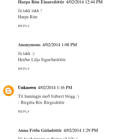
Harpa Rún Einarsdóttir
4/02/2014 12:44 PM
Já takk takk !
Harpa Rún
REPLY
Anonymous
4/02/2014 1:08 PM
Já takk :)
Heiður Lilja Sigurðardóttir
REPLY
Unknown
4/02/2014 1:16 PM
Til hamingju með frábært blogg :)
- Birgitta Rós Birgisdóttir
REPLY
Anna Fríða Gísladóttir
4/02/2014 1:29 PM
Vá hvað tíminn er fljótur að líða !