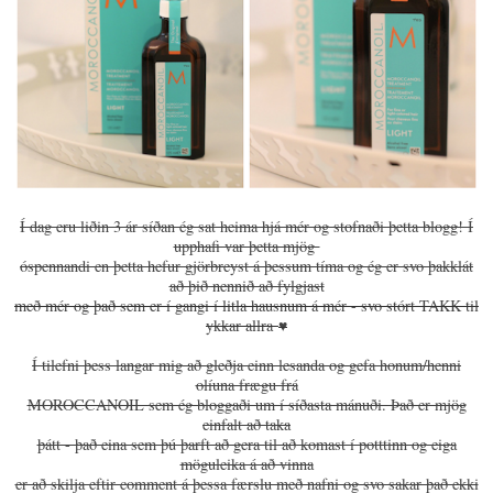
Í dag eru liðin 3 ár síðan ég sat heima hjá mér og stofnaði þetta blogg! Í
upphafi var þetta mjög
óspennandi en þetta hefur gjörbreyst á þessum tíma og ég er svo þakklát
að þið nennið að fylgjast
með mér og það sem er í gangi í litla hausnum á mér - svo stórt TAKK til
ykkar allra
♥
Í tilefni þess langar mig að gleðja einn lesanda og gefa honum/henni
olíuna frægu frá
MOROCCANOIL sem ég bloggaði um í síðasta mánuði. Það er mjög
einfalt að taka
þátt - það eina sem þú þarft að gera til að komast í potttinn og eiga
möguleika á að vinna
er að skilja eftir comment á þessa færslu með nafni og svo sakar það ekki