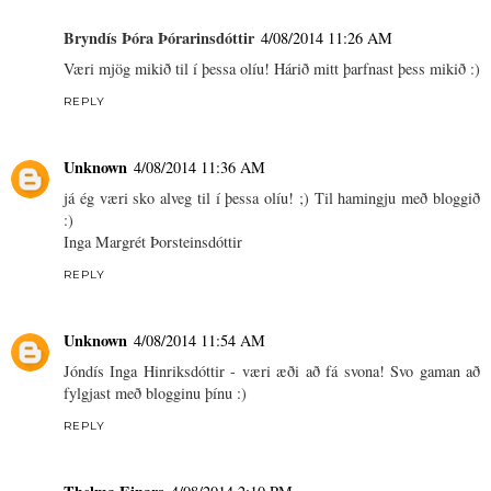
Bryndís Þóra Þórarinsdóttir
4/08/2014 11:26 AM
Væri mjög mikið til í þessa olíu! Hárið mitt þarfnast þess mikið :)
REPLY
Unknown
4/08/2014 11:36 AM
já ég væri sko alveg til í þessa olíu! ;) Til hamingju með bloggið
:)
Inga Margrét Þorsteinsdóttir
REPLY
Unknown
4/08/2014 11:54 AM
Jóndís Inga Hinriksdóttir - væri æði að fá svona! Svo gaman að
fylgjast með blogginu þínu :)
REPLY