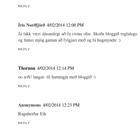
REPLY
Íris Norðfjörð
4/02/2014 12:00 PM
Já takk væri dásamlegt að fá svona olíu. Skoða bloggið reglulega
og finnst mjög gaman að fylgjast með og fá hugmyndir :)
REPLY
Thorunn
4/02/2014 12:14 PM
oo æði! langar- til hamingju með bloggið :)
REPLY
Anonymous
4/02/2014 12:23 PM
Ragnheiður Eik
REPLY