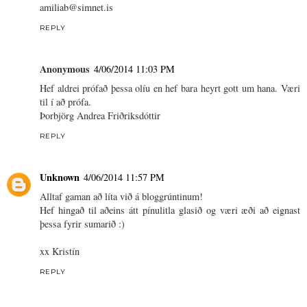
amiliab@simnet.is
REPLY
Anonymous
4/06/2014 11:03 PM
Hef aldrei prófað þessa olíu en hef bara heyrt gott um hana. Væri
til í að prófa.
Þorbjörg Andrea Friðriksdóttir
REPLY
Unknown
4/06/2014 11:57 PM
Alltaf gaman að líta við á bloggrúntinum!
Hef hingað til aðeins átt pínulitla glasið og væri æði að eignast
þessa fyrir sumarið :)
xx Kristín
REPLY