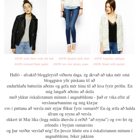
ASOS midi dress with obi belt
ASOS pleated midi skirt
ASOS longline cardigan
ASOS textured biker jacket
ASOS low rise skinny jeans
ASOS blazer with pocket
Halló - afsakið bloggleysið síðustu daga, ég ákvað að taka mér smá
bloggpásu yfir páskana til að
endurhlaða batteríin aðeins og gefa mér tíma til að lesa fyrir prófin. En
mig langaði aðeins að deila
með ykkur óskalistanum mínum í augnablikinu - það er vika eftir af
verslunarbanninu og mig klæjar
svo í puttana að versla mér nýjar flíkur fyrir sumarið! En ég ætla að halda
áfram og reyna að versla
ekkert út Maí líka (legg mikla áherslu á orðið "að reyna") og svo fer ég
erlendis í byrjun sumarsins
og þar verður verslað nóg! En þessir hlutir eru á óskalistanum mínum í
augnablikinu, biker jakkinn