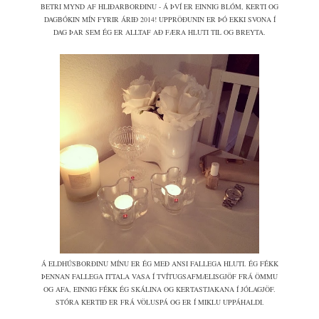
BETRI MYND AF HLIÐARBORÐINU - Á ÞVÍ ER EINNIG BLÓM, KERTI OG
DAGBÓKIN MÍN FYRIR ÁRIÐ 2014! UPPRÖÐUNIN ER ÞÓ EKKI SVONA Í
DAG ÞAR SEM ÉG ER ALLTAF AÐ FÆRA HLUTI TIL OG BREYTA.
Á ELDHÚSBORÐINU MÍNU ER ÉG MEÐ ANSI FALLEGA HLUTI. ÉG FÉKK
ÞENNAN FALLEGA ITTALA VASA Í TVÍTUGSAFMÆLISGJÖF FRÁ ÖMMU
OG AFA, EINNIG FÉKK ÉG SKÁLINA OG KERTASTJAKANA Í JÓLAGJÖF.
STÓRA KERTIÐ ER FRÁ VÖLUSPÁ OG ER Í MIKLU UPPÁHALDI.