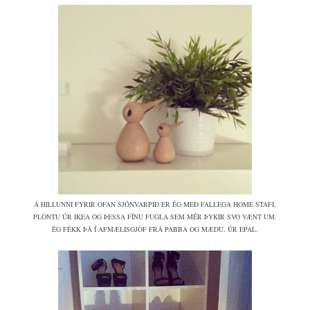
Á HILLUNNI FYRIR OFAN SJÓNVARPIÐ ER ÉG MEÐ FALLEGA HOME STAFI,
PLÖNTU ÚR IKEA OG ÞESSA FÍNU FUGLA SEM MÉR ÞYKIR SVO VÆNT UM.
ÉG FÉKK ÞÁ Í AFMÆLISGJÖF FRÁ PABBA OG MÆDU, ÚR EPAL.