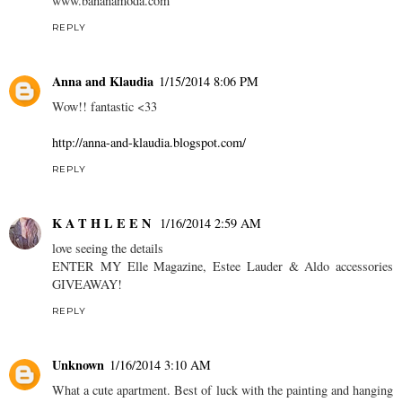
www.bananamoda.com
REPLY
Anna and Klaudia
1/15/2014 8:06 PM
Wow!! fantastic <33
http://anna-and-klaudia.blogspot.com/
REPLY
K A T H L E E N
1/16/2014 2:59 AM
love seeing the details
ENTER MY Elle Magazine, Estee Lauder & Aldo accessories
GIVEAWAY!
REPLY
Unknown
1/16/2014 3:10 AM
What a cute apartment. Best of luck with the painting and hanging