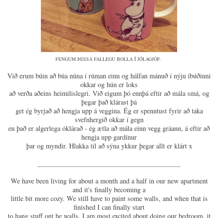
FENGUM ÞESSA FALLEGU BOLLA Í JÓLAGJÖF.
Við erum búin að búa núna í rúman einn og hálfan mánuð í nýju íbúðinni
okkar og hún er loks
að verða aðeins heimilislegri. Við eigum þó ennþá eftir að mála smá, og
þegar það klárast þá
get ég byrjað að hengja upp á veggina. Ég er spenntust fyrir að taka
svefnhergið okkar í gegn
en það er algerlega óklárað - ég ætla að mála einn vegg gráann, á eftir að
hengja upp gardínur
þar og myndir. Hlakka til að sýna ykkur þegar allt er klárt x
__________________________________________
We have been living for about a month and a half in our new apartment
and it's finally becoming a
little bit more cozy. We still have to paint some walls, and when that is
finished I can finally start
to hang stuff ont he walls. I am most excited about doing our bedroom, it