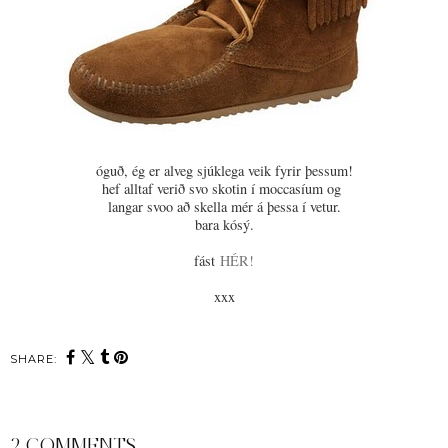
óguð, ég er alveg sjúklega veik fyrir þessum!
hef alltaf verið svo skotin í moccasíum og
langar svoo að skella mér á þessa í vetur.
bara kósý.
fást
HÉR!
xxx
SHARE:
2 COMMENTS