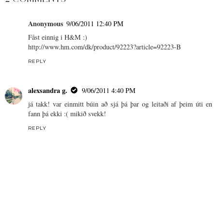
Anonymous
9/06/2011 12:40 PM
Fåst einnig i H&M :)
http://www.hm.com/dk/product/92223?article=92223-B
REPLY
alexsandra g.
9/06/2011 4:40 PM
já takk! var einmitt búin að sjá þá þar og leitaði af þeim úti en
fann þá ekki :( mikið svekk!
REPLY