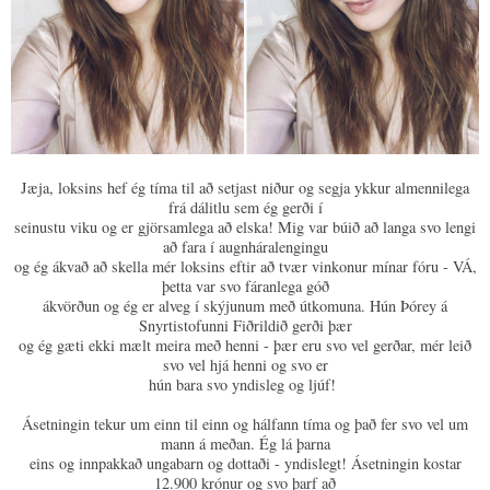
Jæja, loksins hef ég tíma til að setjast niður og segja ykkur almennilega
frá dálitlu sem ég gerði í
seinustu viku og er gjörsamlega að elska! Mig var búið að langa svo lengi
að fara í augnháralengingu
og ég ákvað að skella mér loksins eftir að tvær vinkonur mínar fóru - VÁ,
þetta var svo fáranlega góð
ákvörðun og ég er alveg í skýjunum með útkomuna. Hún Þórey á
Snyrtistofunni Fiðrildið gerði þær
og ég gæti ekki mælt meira með henni - þær eru svo vel gerðar, mér leið
svo vel hjá henni og svo er
hún bara svo yndisleg og ljúf!
Ásetningin tekur um einn til einn og hálfann tíma og það fer svo vel um
mann á meðan. Ég lá þarna
eins og innpakkað ungabarn og dottaði - yndislegt! Ásetningin kostar
12.900 krónur og svo þarf að