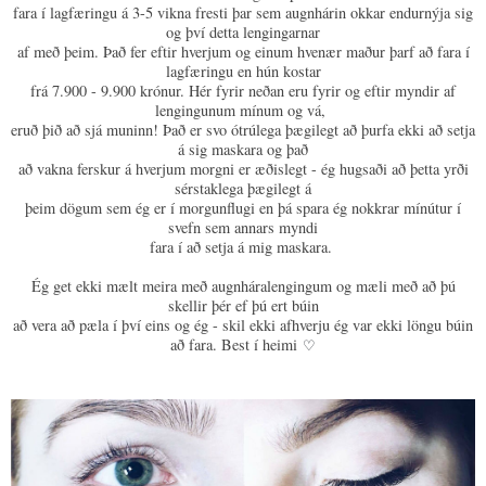
fara í lagfæringu á 3-5 vikna fresti þar sem augnhárin okkar endurnýja sig
og því detta lengingarnar
af með þeim. Það fer eftir hverjum og einum hvenær maður þarf að fara í
lagfæringu en hún kostar
frá 7.900 - 9.900 krónur. Hér fyrir neðan eru fyrir og eftir myndir af
lengingunum mínum og vá,
eruð þið að sjá muninn! Það er svo ótrúlega þægilegt að þurfa ekki að setja
á sig maskara og það
að vakna ferskur á hverjum morgni er æðislegt - ég hugsaði að þetta yrði
sérstaklega þægilegt á
þeim dögum sem ég er í morgunflugi en þá spara ég nokkrar mínútur í
svefn sem annars myndi
fara í að setja á mig maskara.
Ég get ekki mælt meira með augnháralengingum og mæli með að þú
skellir þér ef þú ert búin
að vera að pæla í því eins og ég - skil ekki afhverju ég var ekki löngu búin
að fara. Best í heimi
♡