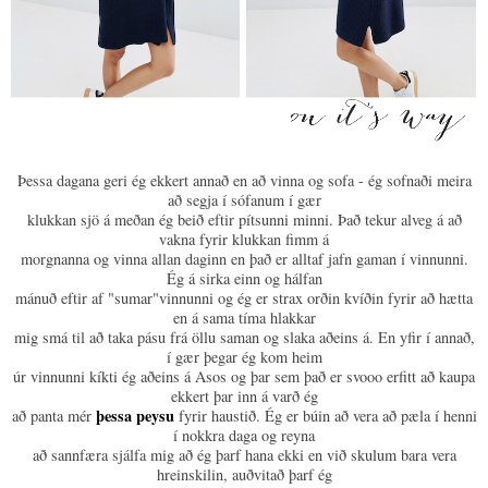
Þessa dagana geri ég ekkert annað en að vinna og sofa - ég sofnaði meira
að segja í sófanum í gær
klukkan sjö á meðan ég beið eftir pítsunni minni. Það tekur alveg á að
vakna fyrir klukkan fimm á
morgnanna og vinna allan daginn en það er alltaf jafn gaman í vinnunni.
Ég á sirka einn og hálfan
mánuð eftir af "sumar"vinnunni og ég er strax orðin kvíðin fyrir að hætta
en á sama tíma hlakkar
mig smá til að taka pásu frá öllu saman og slaka aðeins á. En yfir í annað,
í gær þegar ég kom heim
úr vinnunni kíkti ég aðeins á Asos og þar sem það er svooo erfitt að kaupa
ekkert þar inn á varð ég
þessa peysu
að panta mér
fyrir haustið. Ég er búin að vera að pæla í henni
í nokkra daga og reyna
að sannfæra sjálfa mig að ég þarf hana ekki en við skulum bara vera
hreinskilin, auðvitað þarf ég