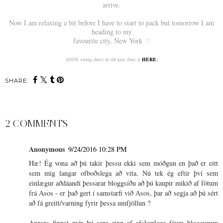
arrive.
Now I am relaxing a bit before I have to start to pack but tomorrow I am
heading to my
favourite city, New York
♡
ASOS swing dress in rib knit (buy it
HERE
)
SHARE:
2 COMMENTS
Anonymous
9/24/2016 10:28 PM
Hæ! Ég vona að þú takir þessu ekki sem móðgun en það er eitt
sem mig langar ofboðslega að vita. Nú tek ég eftir því sem
einlægur aðdáandi þessarar bloggsíðu að þú kaupir mikið af fötum
frá Asos - er það gert í samstarfi við Asos, þar að segja að þú sért
að fá greitt/varning fyrir þessa umfjöllun ?
Annars finnst mér þú vera einn af afskaplega fáum bloggurum