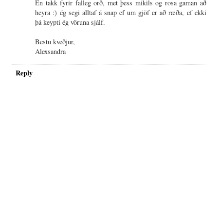
En takk fyrir falleg orð, met þess mikils og rosa gaman að
heyra :) ég segi alltaf á snap ef um gjöf er að ræða, ef ekki
þá keypti ég vöruna sjálf.
Bestu kveðjur,
Alexsandra
Reply