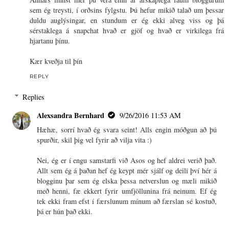
sem ég treysti, í orðsins fylgstu. Þú hefur mikið talað um þessar
duldu auglýsingar, en stundum er ég ekki alveg viss og þá
sérstaklega á snapchat hvað er gjöf og hvað er virkilega frá
hjartanu þínu.
Kær kveðja til þín
REPLY
Replies
Alexsandra Bernhard
9/26/2016 11:53 AM
Hæhæ, sorrí hvað ég svara seint! Alls engin móðgun að þú
spurðir, skil þig vel fyrir að vilja vita :)
Nei, ég er í engu samstarfi við Asos og hef aldrei verið það.
Allt sem ég á þaðan hef ég keypt mér sjálf og deili því hér á
blogginu þar sem ég elska þessa netverslun og mæli mikið
með henni, fæ ekkert fyrir umfjöllunina frá neinum. Ef ég
tek ekki fram efst í færslunum mínum að færslan sé kostuð,
þá er hún það ekki.