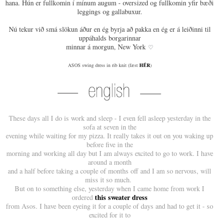
hana. Hún er fullkomin í mínum augum - oversized og fullkomin yfir bæði
leggings og gallabuxur.
Nú tekur við smá slökun áður en ég byrja að pakka en ég er á leiðinni til
uppáhalds borgarinnar
minnar á morgun, New York
♡
ASOS swing dress in rib knit (fæst
HÉR
)
These days all I do is work and sleep - I even fell asleep yesterday in the
sofa at seven in the
evening while waiting for my pizza. It really takes it out on you waking up
before five in the
morning and working all day but I am always excited to go to work. I have
around a month
and a half before taking a couple of months off and I am so nervous, will
miss it so much.
But on to something else, yesterday when I came home from work I
this sweater dress
ordered
from Asos. I have been eyeing it for a couple of days and had to get it - so
excited for it to