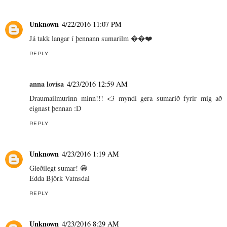
Unknown
4/22/2016 11:07 PM
Já takk langar í þennann sumarilm ��❤️
REPLY
anna lovísa
4/23/2016 12:59 AM
Draumailmurinn minn!!! <3 myndi gera sumarið fyrir mig að
eignast þennan :D
REPLY
Unknown
4/23/2016 1:19 AM
Gleðilegt sumar! 😁
Edda Björk Vatnsdal
REPLY
Unknown
4/23/2016 8:29 AM