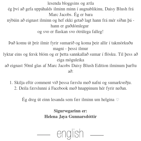
lesenda bloggsins og ætla
ég því að gefa uppáhalds ilminn minn í augnablikinu, Daisy Blush frá
Marc Jacobs. Ég er bara
nýbúin að eignast ilminn og hef ekki getað lagt hann frá mér síðan þá -
hann er guðdómlegur
og svo er flaskan svo ótrúlega falleg!
Það komu út þrír ilmir fyrir sumarið og koma þeir allir í takmörkuðu
magni - þessi ilmur
lyktar eins og fersk blóm og er þetta sannkallað sumar í flösku. Til þess að
eiga möguleika
að eignast 50ml glas af Marc Jacobs Daisy Blush Edition ilminum þarftu
að:
1. Skilja eftir comment við þessa færslu með nafni og sumarkveðju.
2. Deila færslunni á Facebook með hnappinum hér fyrir neðan.
Ég dreg út einn lesanda sem fær ilminn um helgina
♡
Sigurvegarinn er:
Helena Jaya Gunnarsdóttir