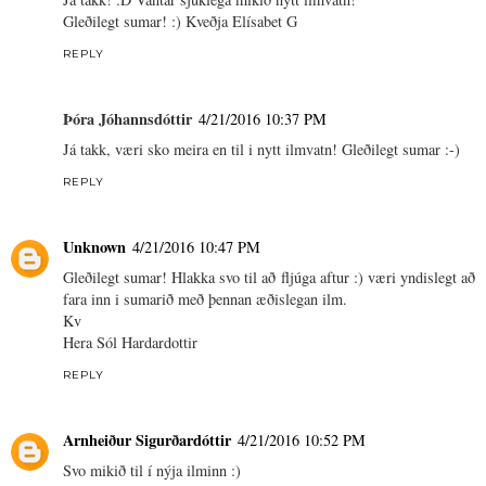
Gleðilegt sumar! :) Kveðja Elísabet G
REPLY
Þóra Jóhannsdóttir
4/21/2016 10:37 PM
Já takk, væri sko meira en til i nytt ilmvatn! Gleðilegt sumar :-)
REPLY
Unknown
4/21/2016 10:47 PM
Gleðilegt sumar! Hlakka svo til að fljúga aftur :) væri yndislegt að
fara inn i sumarið með þennan æðislegan ilm.
Kv
Hera Sól Hardardottir
REPLY
Arnheiður Sigurðardóttir
4/21/2016 10:52 PM
Svo mikið til í nýja ilminn :)