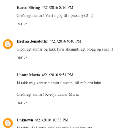
Karen Söring
4/21/2016 8:16 PM
Gleðilegt sumar! Væri mjög til í þessa lykt!! :)
REPLY
Hrefna Jónsdóttir
4/21/2016 9:40 PM
Gleðilegt sumar og takk fyrir skemmtilegt blogg og snap :)
REPLY
Unnur María
4/21/2016 9:51 PM
Já takk mig vantar einmitt ilmvatn, öll mín eru búin!
Gleðilegt sumar! Kveðja Unnur María
REPLY
Unknown
4/21/2016 10:33 PM
Já takk! :D Vantar sjúklega mikið nýtt ilmvatn!