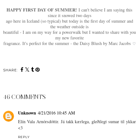
HAPPY FIRST DAY OF SUMMER!
I can't believe I am saying this
since it snowed two days
ago here in Iceland (so typical) but today is the first day of summer and
the weather outside is
beautiful - I am on my way for a powerwalk but I wanted to share with you
my new favorite
fragrance. It's perfect for the summer - the Daisy Blush by Marc Jacobs
♡
SHARE:
46 COMMENTS
Unknown
4/21/2016 10:45 AM
Elín Vala Arnórsdóttir. Já takk kærlega, gleðilegt sumar til ykkar
<3
REPLY