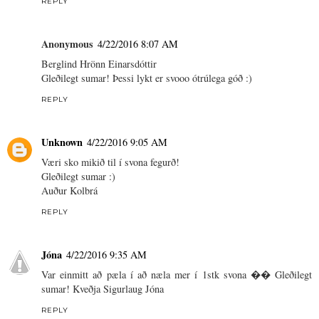
REPLY
Anonymous
4/22/2016 8:07 AM
Berglind Hrönn Einarsdóttir
Gleðilegt sumar! Þessi lykt er svooo ótrúlega góð :)
REPLY
Unknown
4/22/2016 9:05 AM
Væri sko mikið til í svona fegurð!
Gleðilegt sumar :)
Auður Kolbrá
REPLY
Jóna
4/22/2016 9:35 AM
Var einmitt að pæla í að næla mer í 1stk svona �� Gleðilegt
sumar! Kveðja Sigurlaug Jóna
REPLY