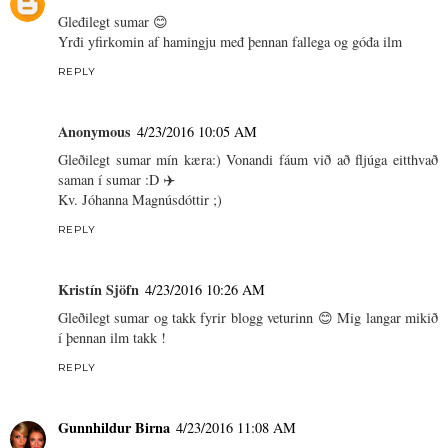
Gleđilegt sumar 😊
Yrđi yfirkomin af hamingju međ þennan fallega og góđa ilm
REPLY
Anonymous
4/23/2016 10:05 AM
Gleðilegt sumar mín kæra:) Vonandi fáum við að fljúga eitthvað
saman í sumar :D ✈️
Kv. Jóhanna Magnúsdóttir ;)
REPLY
Kristín Sjöfn
4/23/2016 10:26 AM
Gleðilegt sumar og takk fyrir blogg veturinn 😊 Mig langar mikið
í þennan ilm takk !
REPLY
Gunnhildur Birna
4/23/2016 11:08 AM