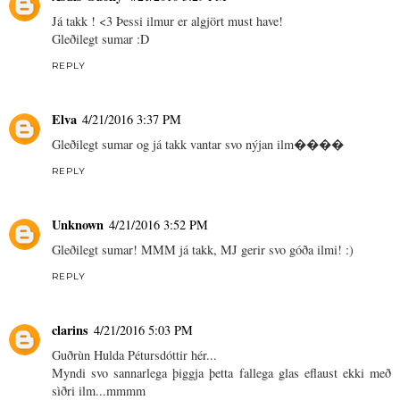
Já takk ! <3 Þessi ilmur er algjört must have!
Gleðilegt sumar :D
REPLY
Elva
4/21/2016 3:37 PM
Gleðilegt sumar og já takk vantar svo nýjan ilm����
REPLY
Unknown
4/21/2016 3:52 PM
Gleðilegt sumar! MMM já takk, MJ gerir svo góða ilmi! :)
REPLY
clarins
4/21/2016 5:03 PM
Guðrùn Hulda Pétursdóttir hér...
Myndi svo sannarlega þiggja þetta fallega glas eflaust ekki með
sìðri ilm...mmmm