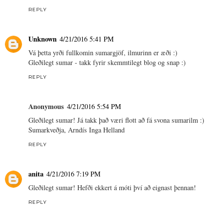
REPLY
Unknown
4/21/2016 5:41 PM
Vá þetta yrði fullkomin sumargjöf, ilmurinn er æði :)
Gleðilegt sumar - takk fyrir skemmtilegt blog og snap :)
REPLY
Anonymous
4/21/2016 5:54 PM
Gleðilegt sumar! Já takk það væri flott að fá svona sumarilm :)
Sumarkveðja, Arndís Inga Helland
REPLY
anita
4/21/2016 7:19 PM
Gleðilegt sumar! Hefði ekkert á móti því að eignast þennan!
REPLY