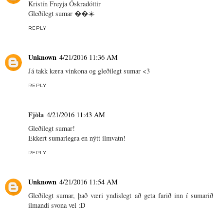
Kristín Freyja Óskradóttir
Gleðilegt sumar ��☀️
REPLY
Unknown
4/21/2016 11:36 AM
Já takk kæra vinkona og gleðilegt sumar <3
REPLY
Fjòla
4/21/2016 11:43 AM
Gleðilegt sumar!
Ekkert sumarlegra en nýtt ilmvatn!
REPLY
Unknown
4/21/2016 11:54 AM
Gleðilegt sumar, það væri yndislegt að geta farið inn í sumarið
ilmandi svona vel :D