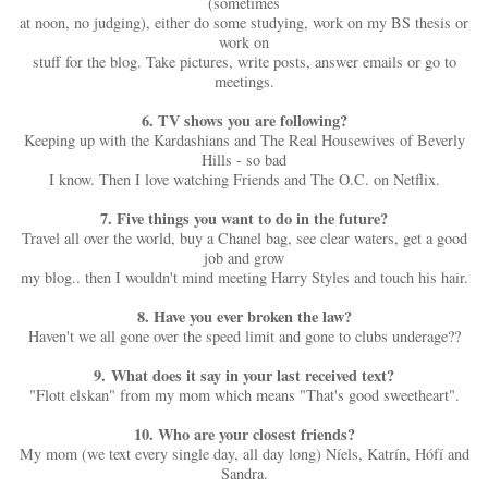
(sometimes
at noon, no judging), either do some studying, work on my BS thesis or
work on
stuff for the blog. Take pictures, write posts, answer emails or go to
meetings.
6. TV shows you are following?
Keeping up with the Kardashians and The Real Housewives of Beverly
Hills - so bad
I know. Then I love watching Friends and The O.C. on Netflix.
7. Five things you want to do in the future?
Travel all over the world, buy a Chanel bag, see clear waters, get a good
job and grow
my blog.. then I wouldn't mind meeting Harry Styles and touch his hair.
8. Have you ever broken the law?
Haven't we all gone over the speed limit and gone to clubs underage??
9.
What does it say in your last received text?
"Flott elskan" from my mom which means "That's good sweetheart".
10. Who are your closest friends?
My mom (we text every single day, all day long) Níels, Katrín, Hófí and
Sandra.