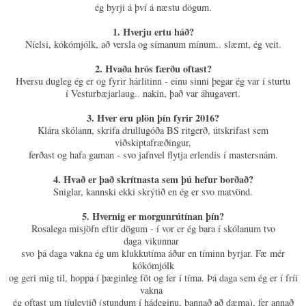
ég byrji á því á næstu dögum.
1. Hverju ertu háð?
Níelsi, kókómjólk, að versla og símanum mínum.. slæmt, ég veit.
2. Hvaða hrós færðu oftast?
Hversu dugleg ég er og fyrir hárlitinn - einu sinni þegar ég var í sturtu
í Vesturbæjarlaug.. nakin, það var áhugavert.
3. Hver eru plön þín fyrir 2016?
Klára skólann, skrifa drullugóða BS ritgerð, útskrifast sem
viðskiptafræðingur,
ferðast og hafa gaman - svo jafnvel flytja erlendis í mastersnám.
4. Hvað er það skrítnasta sem þú hefur borðað?
Sniglar, kannski ekki skrýtið en ég er svo matvönd.
5. Hvernig er morgunrútínan þín?
Rosalega misjöfn eftir dögum - í vor er ég bara í skólanum tvo
daga
vikunnar
svo
þá daga vakna ég um klukkutíma áður en tíminn byrjar. Fæ mér
kókómjólk
og geri mig til, hoppa í þæginleg föt og fer í tíma. Þá daga sem ég er í fríi
vakna
ég oftast um tíuleytið (stundum í hádeginu, bannað að dæma), fer annað