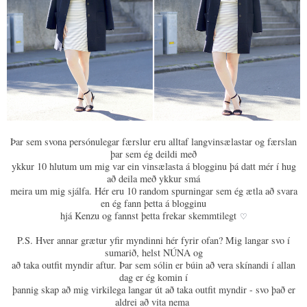
Þar sem svona persónulegar færslur eru alltaf langvinsælastar og færslan
þar sem ég deildi með
ykkur 10 hlutum um mig var ein vinsælasta á blogginu þá datt mér í hug
að deila með ykkur smá
meira um mig sjálfa. Hér eru 10 random spurningar sem ég ætla að svara
en ég fann þetta á blogginu
hjá Kenzu og fannst þetta frekar skemmtilegt
♡
P.S. Hver annar grætur yfir myndinni hér fyrir ofan? Mig langar svo í
sumarið, helst NÚNA og
að taka outfit myndir aftur. Þar sem sólin er búin að vera skínandi í allan
dag er ég komin í
þannig skap að mig virkilega langar út að taka outfit myndir - svo það er
aldrei að vita nema