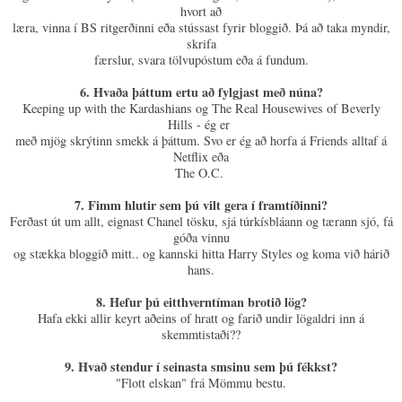
hvort að
læra, vinna í BS ritgerðinni eða stússast fyrir bloggið. Þá að taka myndir,
skrifa
færslur, svara tölvupóstum eða á fundum.
6. Hvaða þáttum ertu að fylgjast með núna?
Keeping up with the Kardashians og The Real Housewives of Beverly
Hills - ég er
með mjög skrýtinn smekk á þáttum. Svo er ég að horfa á Friends alltaf á
Netflix eða
The O.C.
7. Fimm hlutir sem þú vilt gera í framtíðinni?
Ferðast út um allt, eignast Chanel tösku, sjá túrkísbláann og tærann sjó, fá
góða vinnu
og stækka bloggið mitt.. og kannski hitta Harry Styles og koma við hárið
hans.
8. Hefur þú eitthverntíman brotið lög?
Hafa ekki allir keyrt aðeins of hratt og farið undir lögaldri inn á
skemmtistaði??
9. Hvað stendur í seinasta smsinu sem þú fékkst?
"Flott elskan" frá Mömmu bestu.