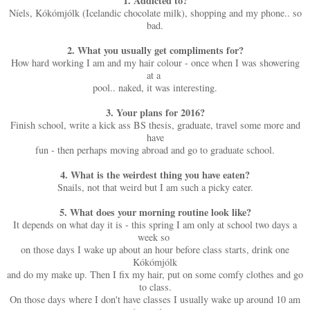
1. Addicted to?
Níels, Kókómjólk (Icelandic chocolate milk), shopping and my phone.. so
bad.
2. What you usually get compliments for?
How hard working I am and my hair colour - once when I was showering
at a
pool.. naked, it was interesting.
3. Your plans for 2016?
Finish school, write a kick ass BS thesis, graduate, travel some more and
have
fun - then perhaps moving abroad and go to graduate school.
4. What is the weirdest thing you have eaten?
Snails, not that weird but I am such a picky eater.
5. What does your morning routine look like?
It depends on what day it is - this spring I am only at school two days a
week so
on those days I wake up about an hour before class starts, drink one
Kókómjólk
and do my make up. Then I fix my hair, put on some comfy clothes and go
to class.
On those days where I don't have classes I usually wake up around 10 am