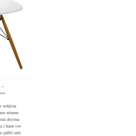
ere
)
utch
ir nokkrar
tanum mínum
ni má dreyma
ga í hann svo
a sjálfri mér