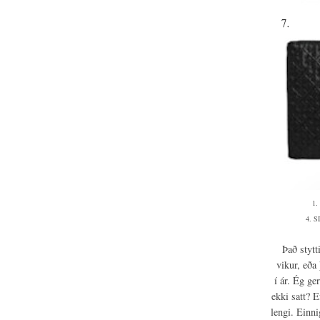
1.
4. S
Það stytt
vikur, eða
í ár. Ég ge
ekki satt? E
lengi. Einni