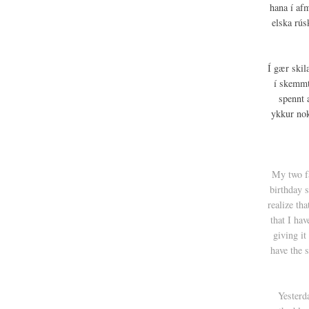
hana í af
elska rús
Í gær skil
í skemmt
spennt 
ykkur nok
My two f
birthday s
realize th
that I hav
giving it
have the 
Yesterd