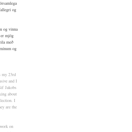
jörsamlega
allegri og
nu og vinna
g er mjög
eila með
m mínum og
s my 23rd
nsive and I
Sif
Jakobs
nking about
lection. I
ey are the
 work on