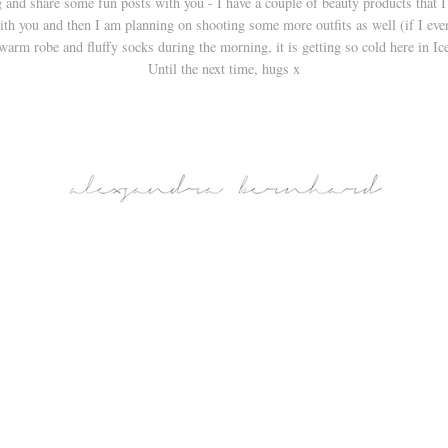
g and share some fun posts with you - I have a couple of beauty products that I
ith you and then I am planning on shooting some more outfits as well (if I ever
warm robe and fluffy socks during the morning, it is getting so cold here in Ic
Until the next time, hugs x