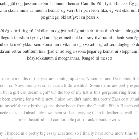
mælisgjöf) og þessum skóm úr línunni hennar Camillu Pihl fyrir Bianco. Ég g
kinn skóna mína úr línunni hennar og væri til í þá í leðri líka, ég veit ekki um f
þæginlegri öklastígvél en þessi x
aði ég stórri ritgerð í skólanum og því hef ég nú meiri tíma til að sinna bloggi
ilegum færslum fyrir ykkur - ég er með nokkrar snyrtivöruumfjallanir sem é
að deila með ykkur sem koma inn í vikunni og svo ætla ég að vera dugleg að d
krum vetrar outfitum líka (það er að segja svona þegar ég kemst úr sloppnu
kósýsokkunum á morgnanna). Þangað til næst x
avourite months of the year are coming up soon, November and December. It i
oon, on November 21st so I made a little wishlist. Some items are pretty expe
at, but a girl can dream right? On the top of my list is this gorgeous ring from 
e been craving for a while now. I also wouldn't mind this pretty Zara coat (thi
 to myself for my birthday) and these boots from the Camilla Pihl x Bianco col
suede ones and absolutely love them so I am craving them in leather as well. Th
most beautiful and comfortable pair of ankle boots ever x
ay I handed in a pretty big essay at school so I finally have some more time to