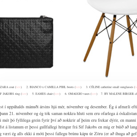
 ZARA coat (
here
) 2. BIANCO x CAMILLA PIHL boots (
here
) 3. CÉLINE catherine small sunglasses (
h
IF JAKOBS ring (
here
) 5. EAMES chair (
here
) 6. OMAGGIO vases (
here
) 7. BY MALENE BIRGER cl
ist í uppáhalds mánuði ársins hjá mér, nóvember og desember. Ég á afmæli eft
 þann 21. nóvember og ég tók saman nokkra hluti sem eru ofarlega á óskalis
ri mér þó fyllilega grein fyrir því að nokkrir af þeim eru frekar dýrir, en man
fst á listanum er þessi gullfallegi hringur frá Sif Jakobs en mig er búið að lan
g væri ég alls ekki á móti þessi fallegu brúnu kápu úr Zöru (er að íhuga að gef