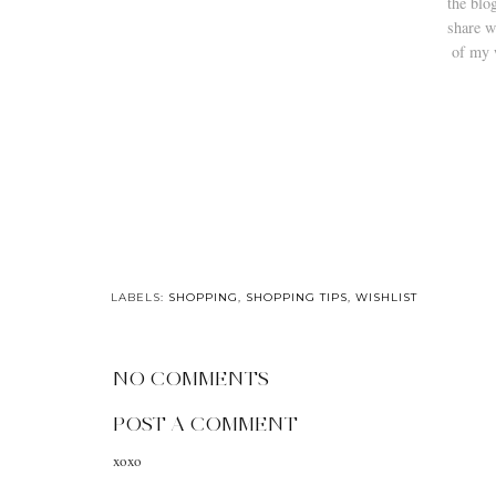
the blo
share w
of my 
LABELS:
SHOPPING
,
SHOPPING TIPS
,
WISHLIST
NO COMMENTS
POST A COMMENT
xoxo