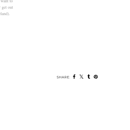
 want to
 get out
eland).
SHARE: