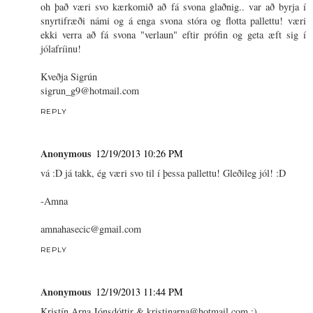
oh það væri svo kærkomið að fá svona glaðnig.. var að byrja í
snyrtifræði námi og á enga svona stóra og flotta pallettu! væri
ekki verra að fá svona "verlaun" eftir prófin og geta æft sig í
jólafríinu!
Kveðja Sigrún
sigrun_g9@hotmail.com
REPLY
Anonymous
12/19/2013 10:26 PM
vá :D já takk, ég væri svo til í þessa pallettu! Gleðileg jól! :D
-Amna
amnahasecic@gmail.com
REPLY
Anonymous
12/19/2013 11:44 PM
Kristín Arna Jónsdóttir & kristinarna@hotmail.com :)