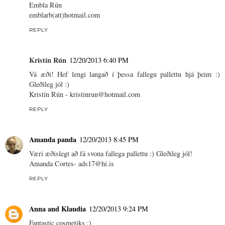
Embla Rún
emblarb(att)hotmail.com
REPLY
Kristín Rún
12/20/2013 6:40 PM
Vá æði! Hef lengi langað í þessa fallegu pallettu hjá þeim :)
Gleðileg jól :)
Kristín Rún - kristinrun@hotmail.com
REPLY
Amanda panda
12/20/2013 8:45 PM
Væri æðislegt að fá svona fallega pallettu :) Gleðileg jól!
Amanda Cortes- ads17@hi.is
REPLY
Anna and Klaudia
12/20/2013 9:24 PM
Fantastic cosmetiks :)