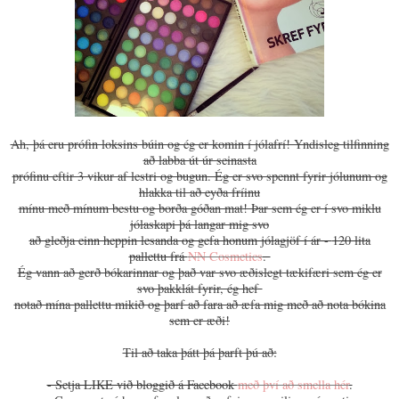
Ah, þá eru prófin loksins búin og ég er komin í jólafrí! Yndisleg tilfinning
að labba út úr seinasta
prófinu eftir 3 vikur af lestri og bugun. Ég er svo spennt fyrir jólunum og
hlakka til að eyða fríinu
mínu með mínum bestu og borða góðan mat! Þar sem ég er í svo miklu
jólaskapi þá langar mig svo
að gleðja einn heppin lesanda og gefa honum jólagjöf í ár -
120 lita
pallettu frá
NN Cosmetics
.
Ég vann að gerð bókarinnar og það var svo æðislegt tækifæri sem ég er
svo þakklát fyrir, ég hef
notað mína pallettu mikið og þarf að fara að æfa mig með að nota bókina
sem er æði!
Til að taka þátt þá þarft þú að:
- Setja LIKE við bloggið á Facebook
með því að smella hér
.