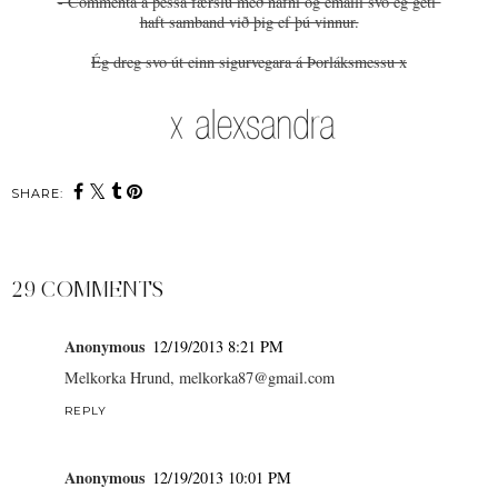
- Commenta á þessa færslu með nafni og emaili svo ég geti
haft samband við þig ef þú vinnur.
Ég dreg svo út einn sigurvegara á Þorláksmessu x
SHARE:
29 COMMENTS
Anonymous
12/19/2013 8:21 PM
Melkorka Hrund, melkorka87@gmail.com
REPLY
Anonymous
12/19/2013 10:01 PM