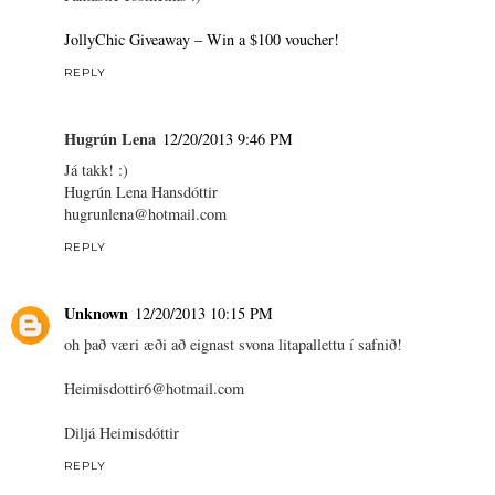
JollyChic Giveaway – Win a $100 voucher!
REPLY
Hugrún Lena
12/20/2013 9:46 PM
Já takk! :)
Hugrún Lena Hansdóttir
hugrunlena@hotmail.com
REPLY
Unknown
12/20/2013 10:15 PM
oh það væri æði að eignast svona litapallettu í safnið!
Heimisdottir6@hotmail.com
Diljá Heimisdóttir
REPLY