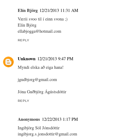
Elín Björg
12/21/2013 11:31 AM
Værii svoo til í einn svona ;)
Elín Björg
ellabjogga@hotmail.com
REPLY
Unknown
12/21/2013 9:47 PM
Myndi elska að eiga hana!
jgudbjorg@gmail.com
Jóna Guðbjörg Ágústsdóttir
REPLY
Anonymous
12/22/2013 1:17 PM
Ingibjörg Sól Jónsdóttir
ingibjorg.s.jonsdottir@gmail.com