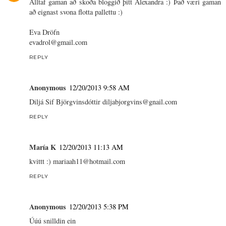
Alltaf gaman að skoða bloggið þitt Alexandra :) Það væri gaman
að eignast svona flotta pallettu :)
Eva Dröfn
evadrol@gmail.com
REPLY
Anonymous
12/20/2013 9:58 AM
Diljá Sif Björgvinsdóttir diljabjorgvins@gnail.com
REPLY
María K
12/20/2013 11:13 AM
kvittt :) mariaah11@hotmail.com
REPLY
Anonymous
12/20/2013 5:38 PM
Úúú snilldin ein