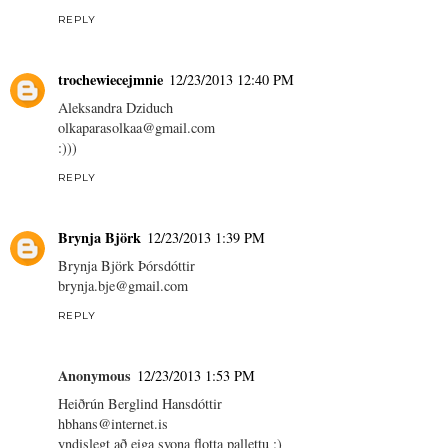
REPLY
trochewiecejmnie
12/23/2013 12:40 PM
Aleksandra Dziduch
olkaparasolkaa@gmail.com
:)))
REPLY
Brynja Björk
12/23/2013 1:39 PM
Brynja Björk Þórsdóttir
brynja.bje@gmail.com
REPLY
Anonymous
12/23/2013 1:53 PM
Heiðrún Berglind Hansdóttir
hbhans@internet.is
yndislegt að eiga svona flotta pallettu :)