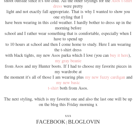
shoot outside since it's too cold. All the other stylings for the
Asos t-shirt
dress
were pretty
light and not exactly fall appropriate. That is why I wanted to show you
one styling that I
have been wearing in this cold weather. I hardly bother to dress up in the
morning before
school and I rather wear something that is comfortable, especially when I
have to spend up
to 10 hours at school and then I come home to study. Here I am wearing
the t-shirt dress
with black tights, my new Asos parka which I love (you can
buy it here
),
my gray beanie
from Asos and my Hunter boots. If I had to choose my favorite pieces in
my wardrobe at
the moment it's all of those I am wearing plus
my new fuzzy cardigan
and
my new basic
t-shirt
both from Asos.
The next styling, which is my favorite one and also the last one will be up
on the blog this Friday morning x
xxx
FACEBOOK
BLOGLOVIN
|