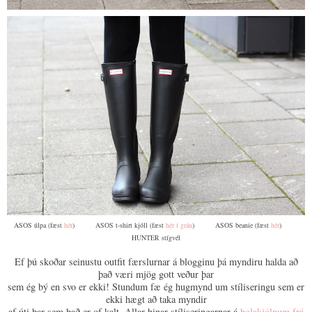
ASOS úlpa (fæst
hér
) ASOS t-shirt kjóll (fæst
hér í gráu
) ASOS beanie (fæst
hér
)
HUNTER stígvél
Ef þú skoðar seinustu outfit færslurnar á blogginu þá myndiru halda að
það væri mjög gott veður þar
sem ég bý en svo er ekki! Stundum fæ ég hugmynd um stíliseringu sem er
ekki hægt að taka myndir
af úti þar sem það er of kalt. Allar hinar stíliseringarnar á
bolakjólnum frá