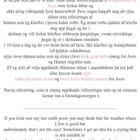
Asos
voru frekar léttar og
ekki alveg viðeigandi fyrir haustveðrið. Þess vegna langaði mig að sýna
ykkur eina stíliseringu af
honum sem ég klæðist í þessu kalda veðri. Ég nenni voða sjaldan að klæða
mig upp þegar ég fer í
skólann og vill frekar klæðast eitthverju þæginlegu, svona sérstaklega
þegar ég er í skólanum stundum
í 10 tíma á dag og fer svo beint heim að læra. Hér klæðist ég bolakjólnum
við þykkar sokkabuxur,
nýju Asos úlpuna mína sem ég elska (fæst
hér
),
gráa húfu
einnig frá Asos
og Hunter stígvélin mín.
Ef ég ætti að velja uppáhalds flíkurnar mínar í augnablikinu þá eru það
allar þessar ásamt
nýju
loðnu peysunni minni
og
basic hvíta bolnum mínum
frá Asos.
Næsta stílsiering, sem er einnig uppáhalds stíliseringin mín og sú seinasta
kemur inn á föstudagsmorgun x
__________________________________________
If you look over my last outfit posts you may think that the weather where
I live is good but
unfortunately
that's not the case! Sometimes I get an idea for a styling that
is not suitable to