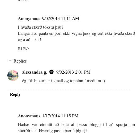
Anonymous
9/02/2013 11:11 AM
Í hvaða stærð tókstu þau?
Langar svo panta en þori ekki vegna þess ég veit ekki hvaða stærð
ég á að taka !
REPLY
Replies
alexsandra g.
9/02/2013 2:01 PM
ég tók buxurnar í small og toppinn í medium :)
Reply
Anonymous
1/17/2014 11:15 PM
Hæhæ var einmitt að leita af þessu bloggi til að spurja um
stærðirnar! Hvernig passa þær á þig :)?