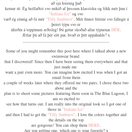
að sjá hvernig það
kemur út. Ég heillaðist svo mikið af þessum klassísku og fékk mér þau í
"Indiana Ice"
og svo
varð ég einnig að fá mér
"Tilly Sunburst"
. Mér finnst litirnir svo fallegir á
þeirri týpu svo er
áferðin á toppinum æðisleg! Þú getur skoðað allar týpurnar
HÉR
.
Ætlar þú að fá þér eitt par, hvað er þitt uppáhalds? x
__________________________________________
Some of you might remember this post here where I talked about a new
swimwear brand
that I discovered! Since then I have been seeing them everywhere and that
just made me
want a pair even more. You can imagine how excited I was when I got an
email from them
a couple of weeks later where they offered me two pairs. I chose these two
above and the
plan is to shoot some pictures featuring them soon in The Blue Lagoon, I
am so excited to
see how that turns out. I am really into the original look so I got one of
those in
"Indiana Ice"
and then I had to get the
"Tilly Sunburst"
. I love the colors together and
the details on the top
are gorgeous! You can shop them
HERE
.
Are you getting one, which one is your favorite? x