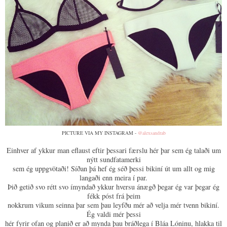
PICTURE VIA MY INSTAGRAM -
@alexsandrab
Einhver af ykkur man eflaust eftir þessari færslu hér þar sem ég talaði um
nýtt sundfatamerki
sem ég uppgvötaði! Síðan þá hef ég séð þessi bikiní út um allt og mig
langaði enn meira í par.
Þið getið svo rétt svo ímyndað ykkur hversu ánægð þegar ég var þegar ég
fékk póst frá þeim
nokkrum vikum seinna þar sem þau leyfðu mér að velja mér tvenn bikiní.
Ég valdi mér þessi
hér fyrir ofan og planið er að mynda þau bráðlega í Bláa Lóninu, hlakka til