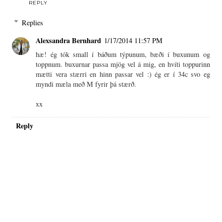
REPLY
Replies
Alexsandra Bernhard
1/17/2014 11:57 PM
hæ! ég tók small í báðum týpunum, bæði í buxunum og
toppnum. buxurnar passa mjög vel á mig, en hvíti toppurinn
mætti vera stærri en hinn passar vel :) ég er í 34c svo eg
myndi mæla með M fyrir þá stærð.
xx
Reply