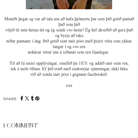
Muniði þegar eg var að tala um að hafa þjónustu þar sem þið getið pantað
það sem þið
viljið til mín hérna úti og ég sendi svo heim? Ég hef ákveðið að gera það
og byrja að taka
niður pantanir í dag. Þið getið sent mér póst með þeirri vöru sem ykkur
langar í og svo eru
nokkrar vörur inn á síðunni sem eru fáanlegar.
Til að fá meiri upplýsingar, smellið þá
HÉR
og addið mér sem vin,
tek á móti öllum. Ef þið eruð með einhverjar spurningar, ekki hika
við að senda mér póst í gegnum facebookið.
xxx
SHARE:
1 COMMENT