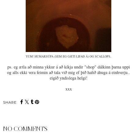
YUM! HUMARSÚPA (SEM EG GÆTI LIFAÐ Á) OG SCALLOPS.
ps. eg ætla að minna ykkur á að kíkja undir "shop" dálkinn þarna uppi
og alls ekki vera feimin að tala við mig ef þið hafið áhuga á einhverju..
eigið yndislega helgi!
xxx
SHARE:
NO COMMENTS