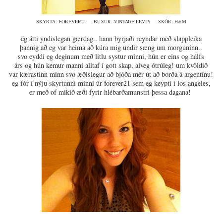
SKYRTA: FOREVER21 BUXUR: VINTAGE LEVI'S SKÓR: H&M
ég átti yndislegan gærdag.. hann byrjaði reyndar með slappleika
þannig að eg var heima að kúra mig undir sæng um morguninn..
svo eyddi eg deginum með litlu systur minni, hún er eins og hálfs
árs og hún kemur manni alltaf í gott skap, alveg ótrúleg! um kvöldið
var kærastinn minn svo æðislegur að bjóða mér út að borða á argentínu!
eg fór í nýju skyrtunni minni úr forever21 sem eg keypti í los angeles,
er með of mikið æði fyrir hlébarðamunstri þessa dagana!