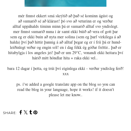
mér finnst ekkert smá skrýtið að það sé kominn ágúst og
að sumarið sé að klárast! þó svo að veturinn er og verður
alltaf uppáhalds tíminn minn þá er sumarið alltaf svo yndislegt.
mer finnst sumarið nuna i ár samt ekki búið að vera of gott þar
sem eg er ekki buin að nyta mer solina (sem eg þarf virkilega á að
halda) því það hittir þannig á að alltaf þegar eg er í fríi þá er hund-
leiðinlegt veður og engin sól! en í dag fékk ég góðar fréttir.. það er
hitabylgja í los angeles jei! það er um 29°C, vonandi ekki heitara því
hárið mitt höndlar hita + raka ekki vel..
bara 12 dagar í þetta, eg trúi því eiginlega ekki - verður yndisleg ferð!
xxx
ps. i've added a google translate app on the blog so you can
read the blog in your language, hope it works! if it doesn't
please let me know..
SHARE: