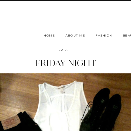
HOME
ABOUT ME
FASHION
BEA
22.7.11
FRIDAY NIGHT