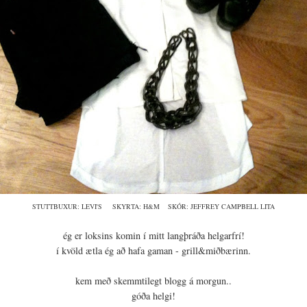
STUTTBUXUR: LEVI'S SKYRTA: H&M SKÓR: JEFFREY CAMPBELL LITA
ég er loksins komin í mitt langþráða helgarfrí!
í kvöld ætla ég að hafa gaman - grill&miðbærinn.
kem með skemmtilegt blogg á morgun..
góða helgi!