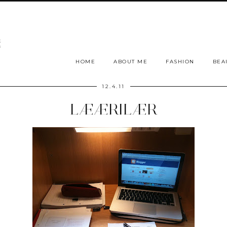
HOME
ABOUT ME
FASHION
BEA
12.4.11
LÆÆRILÆR